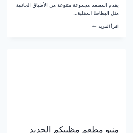
يقدم المطعم مجموعة متنوعة من الأطباق الجانبية
مثل البطاطا المقلية…
أسعار
اقرأ المزيد
منيو
مطعم
جان
برجر
الجديد
كامل
وعناوين
الفروع
منيو مطعم مظبيكم الجديد