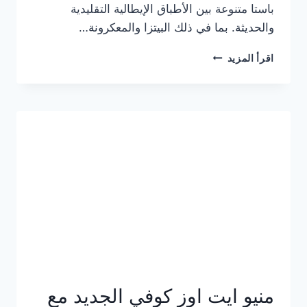
باستا متنوعة بين الأطباق الإيطالية التقليدية
والحديثة. بما في ذلك البيتزا والمعكرونة…
أسعار
اقرأ المزيد
منيو
كازا
باستا
الجديد
كامل
وعناوين
الفروع
منيو ايت اوز كوفي الجديد مع