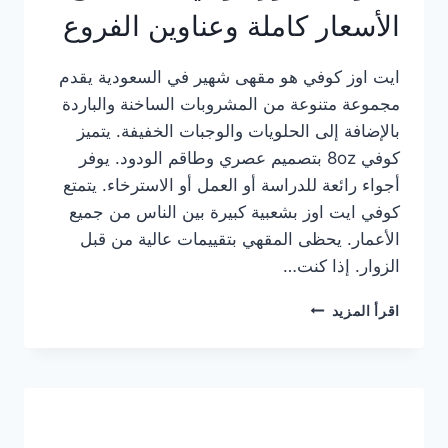
الأسعار كاملة وعناوين الفروع
ايت اوز كوفي هو مقهى شهير في السعودية يقدم
مجموعة متنوعة من المشروبات الساخنة والباردة
بالإضافة إلى الحلويات والوجبات الخفيفة. يتميز
كوفي 8oz بتصميم عصري وطاقم الودود. يوفر
أجواء رائعة للدراسة أو العمل أو الاسترخاء. يتمتع
كوفي ايت اوز بشعبية كبيرة بين الناس من جميع
الأعمار. يحظى المقهي بتقييمات عالية من قبل
الزوار. إذا كنت…
منيو
اقرأ المزيد
ايت
اوز
كوفي
الجديد
مع
الأسعار