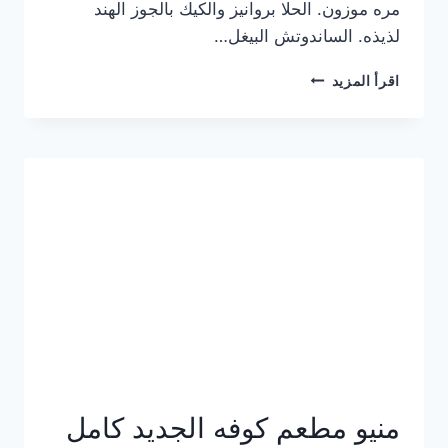
مره موزون. الحلا بروانيز والكيك بالجوز الهند
لذيذه. الساندوتش البيغل…
منيو
اقرأ المزيد
كوفي
هاف
مليون
الجديد
بالأسعار
كاملة
منيو مطعم كوفه الجديد كامل