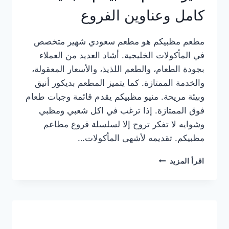
كامل وعناوين الفروع
مطعم مظبيكم هو مطعم سعودي شهير متخصص
في المأكولات الخليجية. أشاد العديد من العملاء
بجودة الطعام، والطعم اللذيذ، والأسعار المعقولة،
والخدمة الممتازة. كما يتميز المطعم بديكور أنيق
وبيئة مريحة. منيو مظبيكم يقدم قائمة وجبات طعام
فوق الممتازة. إذا ترغب في اكل شعبي ومظبي
وشوايه لا تفكر تروح إلا لسلسلة فروع مطاعم
مظبيكم. تقديمه لأشهى المأكولات…
منيو
اقرأ المزيد
مطعم
مظبيكم
الجديد
كامل
وعناوين
الفروع