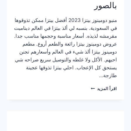
بالصور
منيو دومينوز بيتزا 2023 أفضل بيتزا ممكن تذوقوها
في السعودية. بنسبه لي ألذ بيتزا في العالم ديناميت
مقرمشه لذيذه. أسعار مناسبة وحجمها مناسب جدا.
عروض دومينوز بيتزا رائعة والطعم أروع. مطعم
دومينوز بيتزا ألذ شيء في العالم وأسعارهم تجنن
احبهم. الأكل ولا غلطه والتوصيل سريع صراحه شي
يستحق كل الإعجاب. احلي بيتزا تذوقها عجينة
طازجة…
منيو
اقرأ المزيد
دومينوز
بيتزا
2023
–
أسعار
المنيو
الجديد