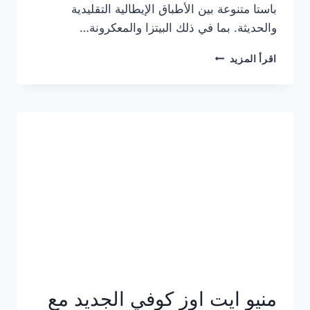
باستا متنوعة بين الأطباق الإيطالية التقليدية
والحديثة. بما في ذلك البيتزا والمعكرونة…
أسعار
اقرأ المزيد
منيو
كازا
باستا
الجديد
كامل
وعناوين
الفروع
منيو ايت اوز كوفي الجديد مع