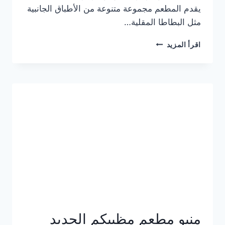
يقدم المطعم مجموعة متنوعة من الأطباق الجانبية
مثل البطاطا المقلية…
أسعار
اقرأ المزيد
منيو
مطعم
جان
برجر
الجديد
كامل
وعناوين
الفروع
منيو مطعم مظبيكم الجديد