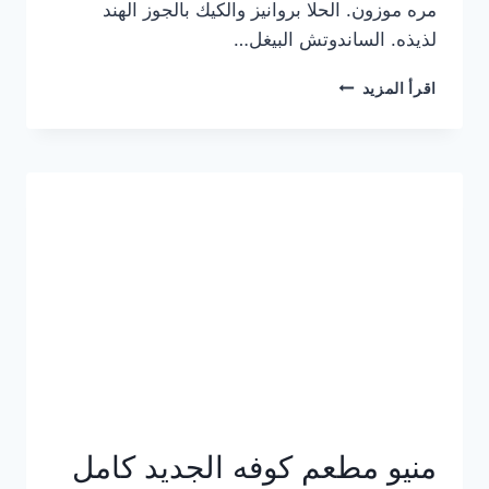
مره موزون. الحلا بروانيز والكيك بالجوز الهند
لذيذه. الساندوتش البيغل…
منيو
اقرأ المزيد
كوفي
هاف
مليون
الجديد
بالأسعار
كاملة
منيو مطعم كوفه الجديد كامل