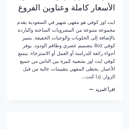
الأسعار كاملة وعناوين الفروع
ايت اوز كوفي هو مقهى شهير في السعودية يقدم
مجموعة متنوعة من المشروبات الساخنة والباردة
بالإضافة إلى الحلويات والوجبات الخفيفة. يتميز
كوفي 8oz بتصميم عصري وطاقم الودود. يوفر
أجواء رائعة للدراسة أو العمل أو الاسترخاء. يتمتع
كوفي ايت اوز بشعبية كبيرة بين الناس من جميع
الأعمار. يحظى المقهي بتقييمات عالية من قبل
الزوار. إذا كنت…
منيو
اقرأ المزيد
ايت
اوز
كوفي
الجديد
مع
الأسعار