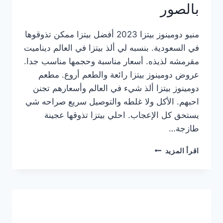
بالصور
منيو دومينوز بيتزا 2023 أفضل بيتزا ممكن تذوقوها
في السعودية. بنسبه لي ألذ بيتزا في العالم ديناميت
مقرمشه لذيذه. أسعار مناسبة وحجمها مناسب جدا.
عروض دومينوز بيتزا رائعة والطعم أروع. مطعم
دومينوز بيتزا ألذ شيء في العالم وأسعارهم تجنن
احبهم. الأكل ولا غلطه والتوصيل سريع صراحه شي
يستحق كل الإعجاب. احلي بيتزا تذوقها عجينة
طازجة…
منيو
اقرأ المزيد
دومينوز
بيتزا
2023
–
أسعار
المنيو
الجديد