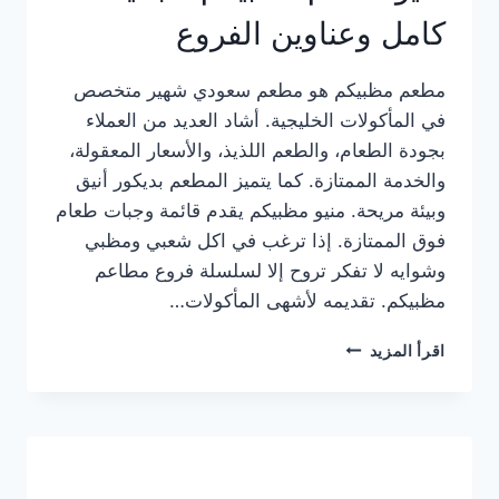
كامل وعناوين الفروع
مطعم مظبيكم هو مطعم سعودي شهير متخصص
في المأكولات الخليجية. أشاد العديد من العملاء
بجودة الطعام، والطعم اللذيذ، والأسعار المعقولة،
والخدمة الممتازة. كما يتميز المطعم بديكور أنيق
وبيئة مريحة. منيو مظبيكم يقدم قائمة وجبات طعام
فوق الممتازة. إذا ترغب في اكل شعبي ومظبي
وشوايه لا تفكر تروح إلا لسلسلة فروع مطاعم
مظبيكم. تقديمه لأشهى المأكولات…
منيو
اقرأ المزيد
مطعم
مظبيكم
الجديد
كامل
وعناوين
الفروع