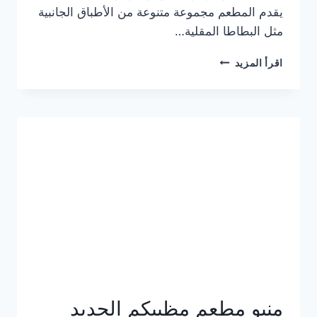
يقدم المطعم مجموعة متنوعة من الأطباق الجانبية
مثل البطاطا المقلية…
أسعار
اقرأ المزيد
منيو
مطعم
جان
برجر
الجديد
كامل
وعناوين
الفروع
منيو مطعم مظبيكم الجديد