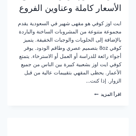
الأسعار كاملة وعناوين الفروع
ايت اوز كوفي هو مقهى شهير في السعودية يقدم
مجموعة متنوعة من المشروبات الساخنة والباردة
بالإضافة إلى الحلويات والوجبات الخفيفة. يتميز
كوفي 8oz بتصميم عصري وطاقم الودود. يوفر
أجواء رائعة للدراسة أو العمل أو الاسترخاء. يتمتع
كوفي ايت اوز بشعبية كبيرة بين الناس من جميع
الأعمار. يحظى المقهي بتقييمات عالية من قبل
الزوار. إذا كنت…
منيو
اقرأ المزيد
ايت
اوز
كوفي
الجديد
مع
الأسعار