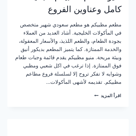
كامل وعناوين الفروع
مطعم مظبيكم هو مطعم سعودي شهير متخصص
في المأكولات الخليجية. أشاد العديد من العملاء
بجودة الطعام، والطعم اللذيذ، والأسعار المعقولة،
والخدمة الممتازة. كما يتميز المطعم بديكور أنيق
وبيئة مريحة. منيو مظبيكم يقدم قائمة وجبات طعام
فوق الممتازة. إذا ترغب في اكل شعبي ومظبي
وشوايه لا تفكر تروح إلا لسلسلة فروع مطاعم
مظبيكم. تقديمه لأشهى المأكولات…
منيو
اقرأ المزيد
مطعم
مظبيكم
الجديد
كامل
وعناوين
الفروع