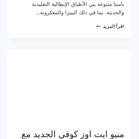
باستا متنوعة بين الأطباق الإيطالية التقليدية
والحديثة. بما في ذلك البيتزا والمعكرونة…
أسعار
اقرأ المزيد
منيو
كازا
باستا
الجديد
كامل
وعناوين
الفروع
منيو ايت اوز كوفي الجديد مع