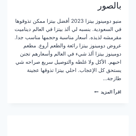
بالصور
منيو دومينوز بيتزا 2023 أفضل بيتزا ممكن تذوقوها
في السعودية. بنسبه لي ألذ بيتزا في العالم ديناميت
مقرمشه لذيذه. أسعار مناسبة وحجمها مناسب جدا.
عروض دومينوز بيتزا رائعة والطعم أروع. مطعم
دومينوز بيتزا ألذ شيء في العالم وأسعارهم تجنن
احبهم. الأكل ولا غلطه والتوصيل سريع صراحه شي
يستحق كل الإعجاب. احلي بيتزا تذوقها عجينة
طازجة…
منيو
اقرأ المزيد
دومينوز
بيتزا
2023
–
أسعار
المنيو
الجديد