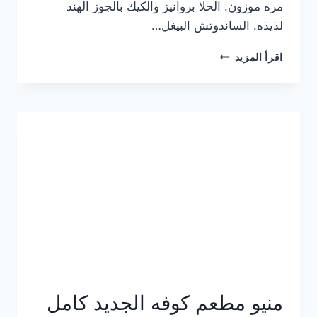
مره موزون. الحلا بروانيز والكيك بالجوز الهند
لذيذه. الساندوتش البيغل…
منيو
اقرأ المزيد
كوفي
هاف
مليون
الجديد
بالأسعار
كاملة
منيو مطعم كوفه الجديد كامل