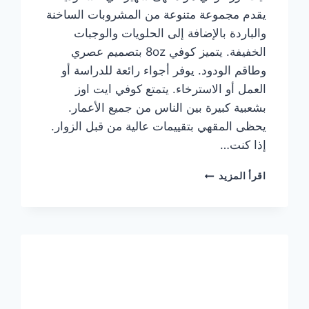
يقدم مجموعة متنوعة من المشروبات الساخنة
والباردة بالإضافة إلى الحلويات والوجبات
الخفيفة. يتميز كوفي 8oz بتصميم عصري
وطاقم الودود. يوفر أجواء رائعة للدراسة أو
العمل أو الاسترخاء. يتمتع كوفي ايت اوز
بشعبية كبيرة بين الناس من جميع الأعمار.
يحظى المقهي بتقييمات عالية من قبل الزوار.
إذا كنت…
منيو
اقرأ المزيد
ايت
اوز
كوفي
الجديد
مع
الأسعار
كاملة
وعناوين
الفروع