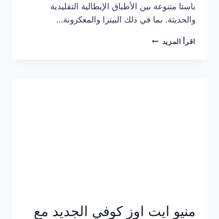
باستا متنوعة بين الأطباق الإيطالية التقليدية
والحديثة. بما في ذلك البيتزا والمعكرونة…
أسعار
اقرأ المزيد
منيو
كازا
باستا
الجديد
كامل
وعناوين
الفروع
منيو ايت اوز كوفي الجديد مع