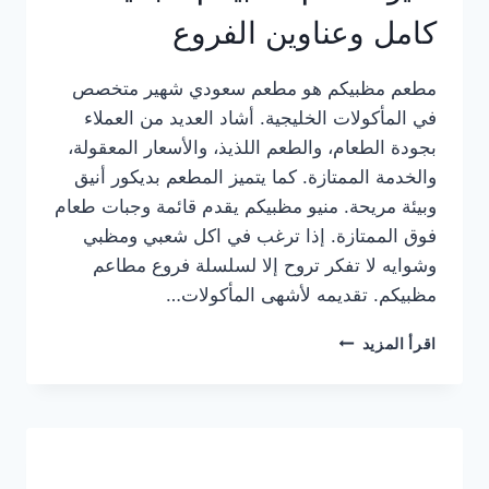
كامل وعناوين الفروع
مطعم مظبيكم هو مطعم سعودي شهير متخصص
في المأكولات الخليجية. أشاد العديد من العملاء
بجودة الطعام، والطعم اللذيذ، والأسعار المعقولة،
والخدمة الممتازة. كما يتميز المطعم بديكور أنيق
وبيئة مريحة. منيو مظبيكم يقدم قائمة وجبات طعام
فوق الممتازة. إذا ترغب في اكل شعبي ومظبي
وشوايه لا تفكر تروح إلا لسلسلة فروع مطاعم
مظبيكم. تقديمه لأشهى المأكولات…
منيو
اقرأ المزيد
مطعم
مظبيكم
الجديد
كامل
وعناوين
الفروع