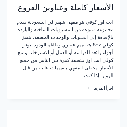
الأسعار كاملة وعناوين الفروع
ايت اوز كوفي هو مقهى شهير في السعودية يقدم
مجموعة متنوعة من المشروبات الساخنة والباردة
بالإضافة إلى الحلويات والوجبات الخفيفة. يتميز
كوفي 8oz بتصميم عصري وطاقم الودود. يوفر
أجواء رائعة للدراسة أو العمل أو الاسترخاء. يتمتع
كوفي ايت اوز بشعبية كبيرة بين الناس من جميع
الأعمار. يحظى المقهي بتقييمات عالية من قبل
الزوار. إذا كنت…
منيو
اقرأ المزيد
ايت
اوز
كوفي
الجديد
مع
الأسعار