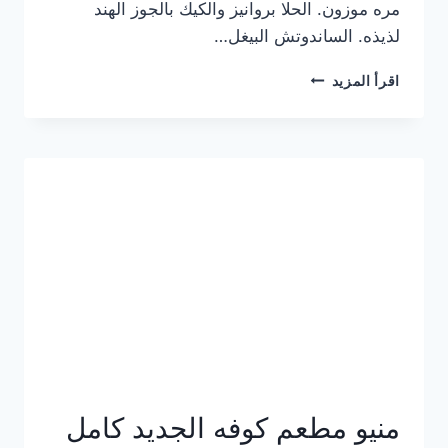
مره موزون. الحلا بروانيز والكيك بالجوز الهند
لذيذه. الساندوتش البيغل…
منيو
اقرأ المزيد
كوفي
هاف
مليون
الجديد
بالأسعار
كاملة
منيو مطعم كوفه الجديد كامل