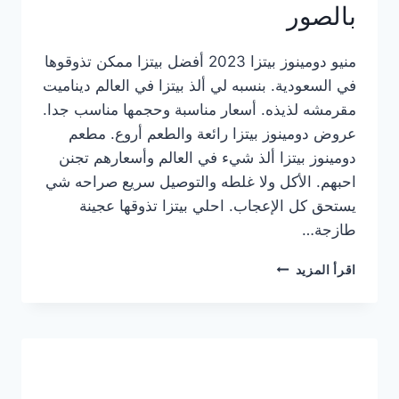
بالصور
منيو دومينوز بيتزا 2023 أفضل بيتزا ممكن تذوقوها
في السعودية. بنسبه لي ألذ بيتزا في العالم ديناميت
مقرمشه لذيذه. أسعار مناسبة وحجمها مناسب جدا.
عروض دومينوز بيتزا رائعة والطعم أروع. مطعم
دومينوز بيتزا ألذ شيء في العالم وأسعارهم تجنن
احبهم. الأكل ولا غلطه والتوصيل سريع صراحه شي
يستحق كل الإعجاب. احلي بيتزا تذوقها عجينة
طازجة…
منيو
اقرأ المزيد
دومينوز
بيتزا
2023
–
أسعار
المنيو
الجديد