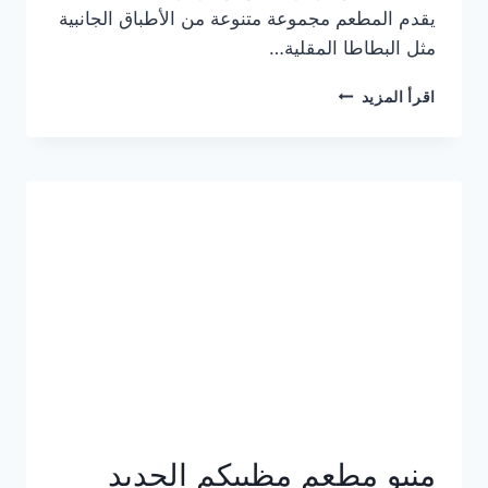
يقدم المطعم مجموعة متنوعة من الأطباق الجانبية
مثل البطاطا المقلية…
أسعار
اقرأ المزيد
منيو
مطعم
جان
برجر
الجديد
كامل
وعناوين
الفروع
منيو مطعم مظبيكم الجديد