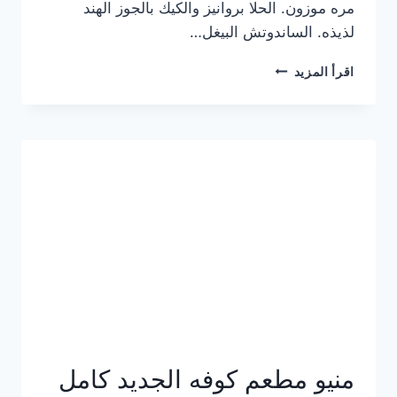
مره موزون. الحلا بروانيز والكيك بالجوز الهند
لذيذه. الساندوتش البيغل…
منيو
اقرأ المزيد
كوفي
هاف
مليون
الجديد
بالأسعار
كاملة
منيو مطعم كوفه الجديد كامل