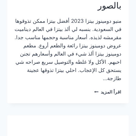
بالصور
منيو دومينوز بيتزا 2023 أفضل بيتزا ممكن تذوقوها
في السعودية. بنسبه لي ألذ بيتزا في العالم ديناميت
مقرمشه لذيذه. أسعار مناسبة وحجمها مناسب جدا.
عروض دومينوز بيتزا رائعة والطعم أروع. مطعم
دومينوز بيتزا ألذ شيء في العالم وأسعارهم تجنن
احبهم. الأكل ولا غلطه والتوصيل سريع صراحه شي
يستحق كل الإعجاب. احلي بيتزا تذوقها عجينة
طازجة…
منيو
اقرأ المزيد
دومينوز
بيتزا
2023
–
أسعار
المنيو
الجديد