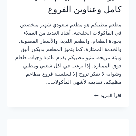
كامل وعناوين الفروع
مطعم مظبيكم هو مطعم سعودي شهير متخصص
في المأكولات الخليجية. أشاد العديد من العملاء
بجودة الطعام، والطعم اللذيذ، والأسعار المعقولة،
والخدمة الممتازة. كما يتميز المطعم بديكور أنيق
وبيئة مريحة. منيو مظبيكم يقدم قائمة وجبات طعام
فوق الممتازة. إذا ترغب في اكل شعبي ومظبي
وشوايه لا تفكر تروح إلا لسلسلة فروع مطاعم
مظبيكم. تقديمه لأشهى المأكولات…
منيو
اقرأ المزيد
مطعم
مظبيكم
الجديد
كامل
وعناوين
الفروع