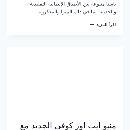
باستا متنوعة بين الأطباق الإيطالية التقليدية
والحديثة. بما في ذلك البيتزا والمعكرونة…
أسعار
اقرأ المزيد
منيو
كازا
باستا
الجديد
كامل
وعناوين
الفروع
منيو ايت اوز كوفي الجديد مع