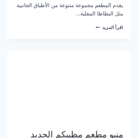
يقدم المطعم مجموعة متنوعة من الأطباق الجانبية
مثل البطاطا المقلية…
أسعار
اقرأ المزيد
منيو
مطعم
جان
برجر
الجديد
كامل
وعناوين
الفروع
منيو مطعم مظبيكم الجديد