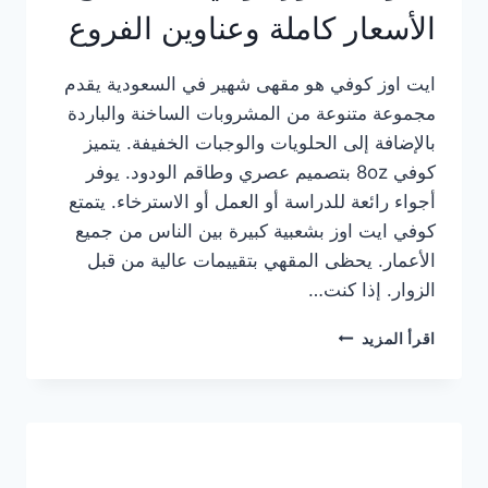
الأسعار كاملة وعناوين الفروع
ايت اوز كوفي هو مقهى شهير في السعودية يقدم
مجموعة متنوعة من المشروبات الساخنة والباردة
بالإضافة إلى الحلويات والوجبات الخفيفة. يتميز
كوفي 8oz بتصميم عصري وطاقم الودود. يوفر
أجواء رائعة للدراسة أو العمل أو الاسترخاء. يتمتع
كوفي ايت اوز بشعبية كبيرة بين الناس من جميع
الأعمار. يحظى المقهي بتقييمات عالية من قبل
الزوار. إذا كنت…
منيو
اقرأ المزيد
ايت
اوز
كوفي
الجديد
مع
الأسعار