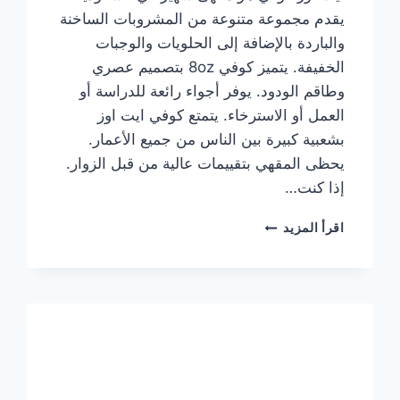
يقدم مجموعة متنوعة من المشروبات الساخنة
والباردة بالإضافة إلى الحلويات والوجبات
الخفيفة. يتميز كوفي 8oz بتصميم عصري
وطاقم الودود. يوفر أجواء رائعة للدراسة أو
العمل أو الاسترخاء. يتمتع كوفي ايت اوز
بشعبية كبيرة بين الناس من جميع الأعمار.
يحظى المقهي بتقييمات عالية من قبل الزوار.
إذا كنت…
منيو
اقرأ المزيد
ايت
اوز
كوفي
الجديد
مع
الأسعار
كاملة
وعناوين
الفروع