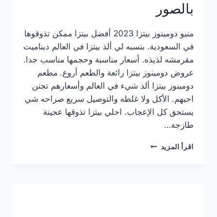
بالصور
منيو دومينوز بيتزا 2023 أفضل بيتزا ممكن تذوقوها
في السعودية. بنسبه لي ألذ بيتزا في العالم ديناميت
مقرمشه لذيذه. أسعار مناسبة وحجمها مناسب جدا.
عروض دومينوز بيتزا رائعة والطعم أروع. مطعم
دومينوز بيتزا ألذ شيء في العالم وأسعارهم تجنن
احبهم. الأكل ولا غلطه والتوصيل سريع صراحه شي
يستحق كل الإعجاب. احلي بيتزا تذوقها عجينة
طازجة…
منيو
اقرأ المزيد
دومينوز
بيتزا
2023
–
أسعار
المنيو
الجديد