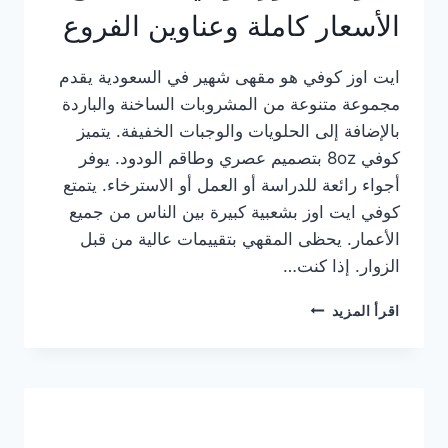
الأسعار كاملة وعناوين الفروع
ايت اوز كوفي هو مقهى شهير في السعودية يقدم
مجموعة متنوعة من المشروبات الساخنة والباردة
بالإضافة إلى الحلويات والوجبات الخفيفة. يتميز
كوفي 8oz بتصميم عصري وطاقم الودود. يوفر
أجواء رائعة للدراسة أو العمل أو الاسترخاء. يتمتع
كوفي ايت اوز بشعبية كبيرة بين الناس من جميع
الأعمار. يحظى المقهي بتقييمات عالية من قبل
الزوار. إذا كنت…
منيو
اقرأ المزيد
ايت
اوز
كوفي
الجديد
مع
الأسعار