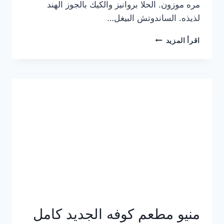
مره موزون. الحلا بروانيز والكيك بالجوز الهند
لذيذه. الساندوتش البيغل…
منيو
اقرأ المزيد
كوفي
هاف
مليون
الجديد
بالأسعار
كاملة
منيو مطعم كوفه الجديد كامل