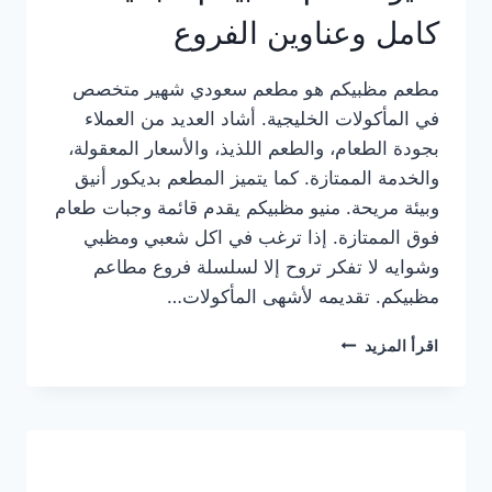
كامل وعناوين الفروع
مطعم مظبيكم هو مطعم سعودي شهير متخصص
في المأكولات الخليجية. أشاد العديد من العملاء
بجودة الطعام، والطعم اللذيذ، والأسعار المعقولة،
والخدمة الممتازة. كما يتميز المطعم بديكور أنيق
وبيئة مريحة. منيو مظبيكم يقدم قائمة وجبات طعام
فوق الممتازة. إذا ترغب في اكل شعبي ومظبي
وشوايه لا تفكر تروح إلا لسلسلة فروع مطاعم
مظبيكم. تقديمه لأشهى المأكولات…
منيو
اقرأ المزيد
مطعم
مظبيكم
الجديد
كامل
وعناوين
الفروع