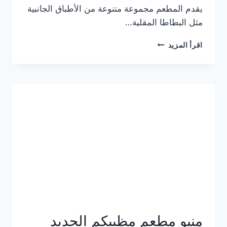
يقدم المطعم مجموعة متنوعة من الأطباق الجانبية
مثل البطاطا المقلية…
أسعار
اقرأ المزيد
منيو
مطعم
جان
برجر
الجديد
كامل
وعناوين
الفروع
منيو مطعم مظبيكم الجديد