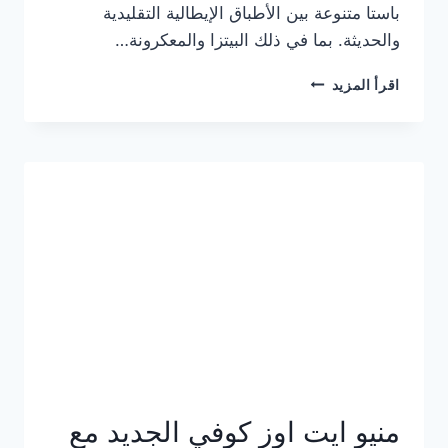
باستا متنوعة بين الأطباق الإيطالية التقليدية
والحديثة. بما في ذلك البيتزا والمعكرونة…
أسعار
اقرأ المزيد
منيو
كازا
باستا
الجديد
كامل
وعناوين
الفروع
منيو ايت اوز كوفي الجديد مع