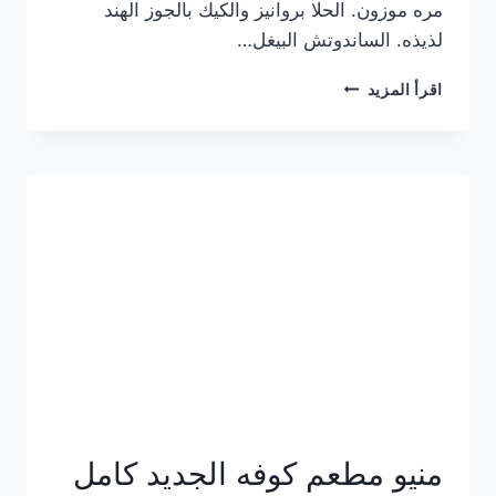
مره موزون. الحلا بروانيز والكيك بالجوز الهند
لذيذه. الساندوتش البيغل…
منيو
اقرأ المزيد
كوفي
هاف
مليون
الجديد
بالأسعار
كاملة
منيو مطعم كوفه الجديد كامل