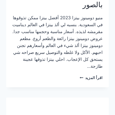
بالصور
منيو دومينوز بيتزا 2023 أفضل بيتزا ممكن تذوقوها
في السعودية. بنسبه لي ألذ بيتزا في العالم ديناميت
مقرمشه لذيذه. أسعار مناسبة وحجمها مناسب جدا.
عروض دومينوز بيتزا رائعة والطعم أروع. مطعم
دومينوز بيتزا ألذ شيء في العالم وأسعارهم تجنن
احبهم. الأكل ولا غلطه والتوصيل سريع صراحه شي
يستحق كل الإعجاب. احلي بيتزا تذوقها عجينة
طازجة…
منيو
اقرأ المزيد
دومينوز
بيتزا
2023
–
أسعار
المنيو
الجديد