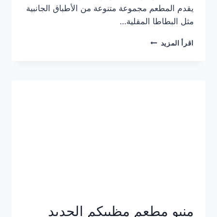
يقدم المطعم مجموعة متنوعة من الأطباق الجانبية
مثل البطاطا المقلية…
أسعار
اقرأ المزيد
منيو
مطعم
جان
برجر
الجديد
كامل
وعناوين
الفروع
منيو مطعم مظبيكم الجديد