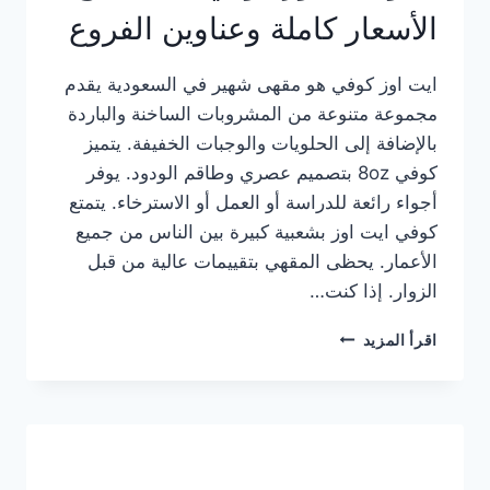
الأسعار كاملة وعناوين الفروع
ايت اوز كوفي هو مقهى شهير في السعودية يقدم
مجموعة متنوعة من المشروبات الساخنة والباردة
بالإضافة إلى الحلويات والوجبات الخفيفة. يتميز
كوفي 8oz بتصميم عصري وطاقم الودود. يوفر
أجواء رائعة للدراسة أو العمل أو الاسترخاء. يتمتع
كوفي ايت اوز بشعبية كبيرة بين الناس من جميع
الأعمار. يحظى المقهي بتقييمات عالية من قبل
الزوار. إذا كنت…
منيو
اقرأ المزيد
ايت
اوز
كوفي
الجديد
مع
الأسعار