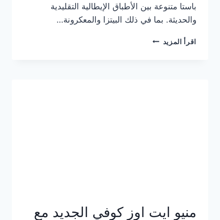
باستا متنوعة بين الأطباق الإيطالية التقليدية
والحديثة. بما في ذلك البيتزا والمعكرونة…
أسعار
اقرأ المزيد
منيو
كازا
باستا
الجديد
كامل
وعناوين
الفروع
منيو ايت اوز كوفي الجديد مع