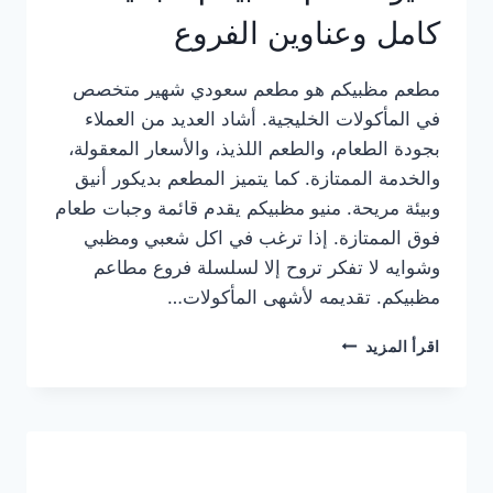
كامل وعناوين الفروع
مطعم مظبيكم هو مطعم سعودي شهير متخصص
في المأكولات الخليجية. أشاد العديد من العملاء
بجودة الطعام، والطعم اللذيذ، والأسعار المعقولة،
والخدمة الممتازة. كما يتميز المطعم بديكور أنيق
وبيئة مريحة. منيو مظبيكم يقدم قائمة وجبات طعام
فوق الممتازة. إذا ترغب في اكل شعبي ومظبي
وشوايه لا تفكر تروح إلا لسلسلة فروع مطاعم
مظبيكم. تقديمه لأشهى المأكولات…
منيو
اقرأ المزيد
مطعم
مظبيكم
الجديد
كامل
وعناوين
الفروع