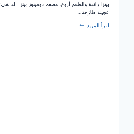
بيتزا رائعة والطعم أروع. مطعم دومينوز بيتزا ألذ ش
عجينة طازجة…
اقرأ المزيد
منيو
دومينوز
بيتزا
2023
–
أسعار
المنيو
الجديد
كامل
بالصور