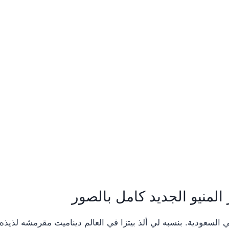
تزا ممكن تذوقوها في السعودية. بنسبه لي ألذ بيتزا في العالم ديناميت مق