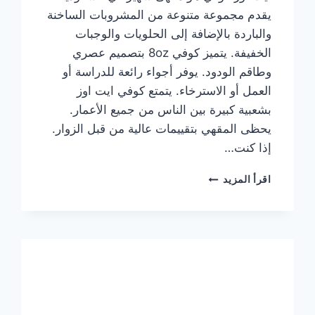
يقدم مجموعة متنوعة من المشروبات الساخنة
والباردة بالإضافة إلى الحلويات والوجبات
الخفيفة. يتميز كوفي 8oz بتصميم عصري
وطاقم الودود. يوفر أجواء رائعة للدراسة أو
العمل أو الاسترخاء. يتمتع كوفي ايت اوز
بشعبية كبيرة بين الناس من جميع الأعمار.
يحظى المقهي بتقييمات عالية من قبل الزوار.
إذا كنت…
منيو
اقرأ المزيد
ايت
اوز
كوفي
الجديد
مع
الأسعار
كاملة
وعناوين
الفروع