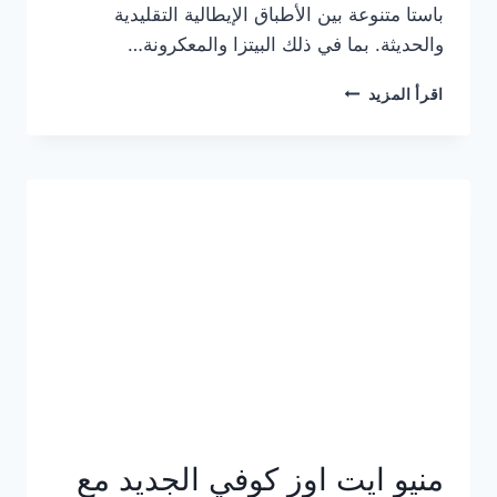
باستا متنوعة بين الأطباق الإيطالية التقليدية
والحديثة. بما في ذلك البيتزا والمعكرونة…
أسعار
اقرأ المزيد
منيو
كازا
باستا
الجديد
كامل
وعناوين
الفروع
منيو ايت اوز كوفي الجديد مع