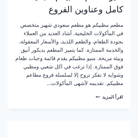
كامل وعناوين الفروع
مطعم مظبيكم هو مطعم سعودي شهير متخصص
في المأكولات الخليجية. أشاد العديد من العملاء
بجودة الطعام، والطعم اللذيذ، والأسعار المعقولة،
والخدمة الممتازة. كما يتميز المطعم بديكور أنيق
وبيئة مريحة. منيو مظبيكم يقدم قائمة وجبات طعام
فوق الممتازة. إذا ترغب في اكل شعبي ومظبي
وشوايه لا تفكر تروح إلا لسلسلة فروع مطاعم
مظبيكم. تقديمه لأشهى المأكولات…
منيو
اقرأ المزيد
مطعم
مظبيكم
الجديد
كامل
وعناوين
الفروع