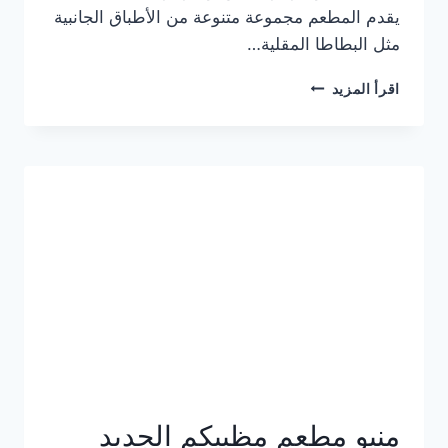
يقدم المطعم مجموعة متنوعة من الأطباق الجانبية
مثل البطاطا المقلية…
أسعار
اقرأ المزيد
منيو
مطعم
جان
برجر
الجديد
كامل
وعناوين
الفروع
منيو مطعم مظبيكم الجديد