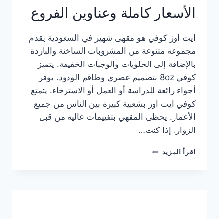
الأسعار كاملة وعناوين الفروع
ايت اوز كوفي هو مقهى شهير في السعودية يقدم
مجموعة متنوعة من المشروبات الساخنة والباردة
بالإضافة إلى الحلويات والوجبات الخفيفة. يتميز
كوفي 8oz بتصميم عصري وطاقم الودود. يوفر
أجواء رائعة للدراسة أو العمل أو الاسترخاء. يتمتع
كوفي ايت اوز بشعبية كبيرة بين الناس من جميع
الأعمار. يحظى المقهي بتقييمات عالية من قبل
الزوار. إذا كنت…
منيو
اقرأ المزيد
ايت
اوز
كوفي
الجديد
مع
الأسعار