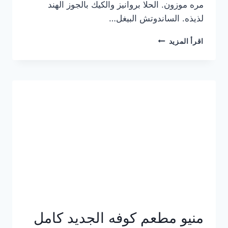
مره موزون. الحلا بروانيز والكيك بالجوز الهند
لذيذه. الساندوتش البيغل…
منيو
اقرأ المزيد
كوفي
هاف
مليون
الجديد
بالأسعار
كاملة
منيو مطعم كوفه الجديد كامل