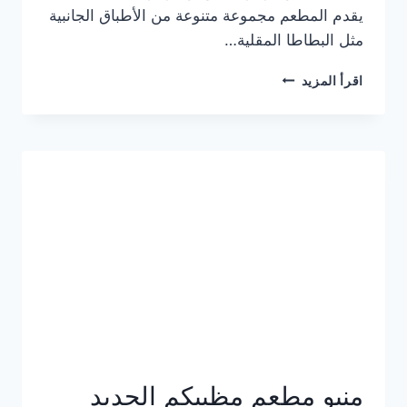
يقدم المطعم مجموعة متنوعة من الأطباق الجانبية
مثل البطاطا المقلية…
أسعار
اقرأ المزيد
منيو
مطعم
جان
برجر
الجديد
كامل
وعناوين
الفروع
منيو مطعم مظبيكم الجديد