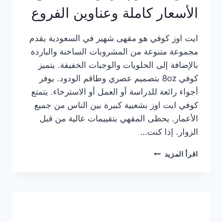
الأسعار كاملة وعناوين الفروع
ايت اوز كوفي هو مقهى شهير في السعودية يقدم
مجموعة متنوعة من المشروبات الساخنة والباردة
بالإضافة إلى الحلويات والوجبات الخفيفة. يتميز
كوفي 8oz بتصميم عصري وطاقم الودود. يوفر
أجواء رائعة للدراسة أو العمل أو الاسترخاء. يتمتع
كوفي ايت اوز بشعبية كبيرة بين الناس من جميع
الأعمار. يحظى المقهي بتقييمات عالية من قبل
الزوار. إذا كنت…
منيو
اقرأ المزيد
ايت
اوز
كوفي
الجديد
مع
الأسعار