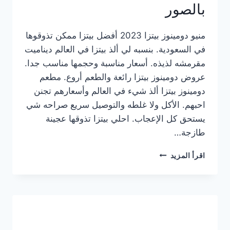
بالصور
منيو دومينوز بيتزا 2023 أفضل بيتزا ممكن تذوقوها
في السعودية. بنسبه لي ألذ بيتزا في العالم ديناميت
مقرمشه لذيذه. أسعار مناسبة وحجمها مناسب جدا.
عروض دومينوز بيتزا رائعة والطعم أروع. مطعم
دومينوز بيتزا ألذ شيء في العالم وأسعارهم تجنن
احبهم. الأكل ولا غلطه والتوصيل سريع صراحه شي
يستحق كل الإعجاب. احلي بيتزا تذوقها عجينة
طازجة…
منيو
اقرأ المزيد
دومينوز
بيتزا
2023
–
أسعار
المنيو
الجديد