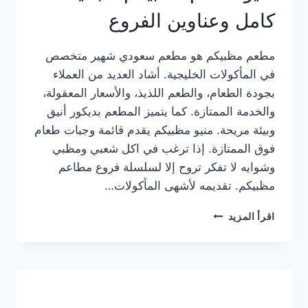
كامل وعناوين الفروع
مطعم مظبيكم هو مطعم سعودي شهير متخصص
في المأكولات الخليجية. أشاد العديد من العملاء
بجودة الطعام، والطعم اللذيذ، والأسعار المعقولة،
والخدمة الممتازة. كما يتميز المطعم بديكور أنيق
وبيئة مريحة. منيو مظبيكم يقدم قائمة وجبات طعام
فوق الممتازة. إذا ترغب في اكل شعبي ومظبي
وشوايه لا تفكر تروح إلا لسلسلة فروع مطاعم
مظبيكم. تقديمه لأشهى المأكولات…
منيو
اقرأ المزيد
مطعم
مظبيكم
الجديد
كامل
وعناوين
الفروع