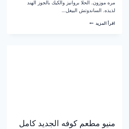
مره موزون. الحلا بروانيز والكيك بالجوز الهند
لذيذه. الساندوتش البيغل…
منيو
اقرأ المزيد
كوفي
هاف
مليون
الجديد
بالأسعار
كاملة
منيو مطعم كوفه الجديد كامل