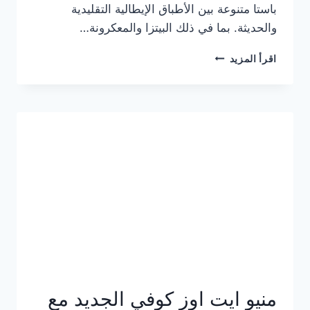
باستا متنوعة بين الأطباق الإيطالية التقليدية
والحديثة. بما في ذلك البيتزا والمعكرونة…
أسعار
اقرأ المزيد
منيو
كازا
باستا
الجديد
كامل
وعناوين
الفروع
منيو ايت اوز كوفي الجديد مع