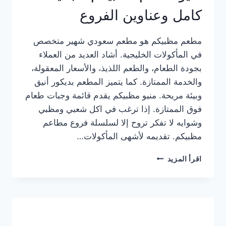
كامل وعناوين الفروع
مطعم مظبيكم هو مطعم سعودي شهير متخصص
في المأكولات الخليجية. أشاد العديد من العملاء
بجودة الطعام، والطعم اللذيذ، والأسعار المعقولة،
والخدمة الممتازة. كما يتميز المطعم بديكور أنيق
وبيئة مريحة. منيو مظبيكم يقدم قائمة وجبات طعام
فوق الممتازة. إذا ترغب في اكل شعبي ومظبي
وشوايه لا تفكر تروح إلا لسلسلة فروع مطاعم
مظبيكم. تقديمه لأشهى المأكولات…
منيو
اقرأ المزيد
مطعم
مظبيكم
الجديد
كامل
وعناوين
الفروع