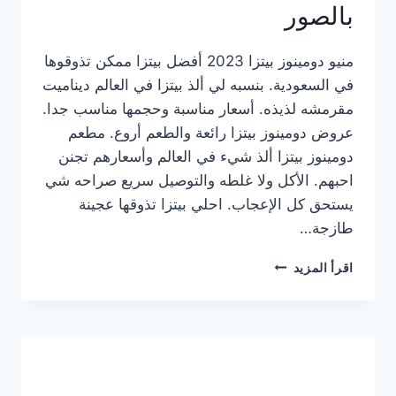
بالصور
منيو دومينوز بيتزا 2023 أفضل بيتزا ممكن تذوقوها
في السعودية. بنسبه لي ألذ بيتزا في العالم ديناميت
مقرمشه لذيذه. أسعار مناسبة وحجمها مناسب جدا.
عروض دومينوز بيتزا رائعة والطعم أروع. مطعم
دومينوز بيتزا ألذ شيء في العالم وأسعارهم تجنن
احبهم. الأكل ولا غلطه والتوصيل سريع صراحه شي
يستحق كل الإعجاب. احلي بيتزا تذوقها عجينة
طازجة…
منيو
اقرأ المزيد
دومينوز
بيتزا
2023
–
أسعار
المنيو
الجديد