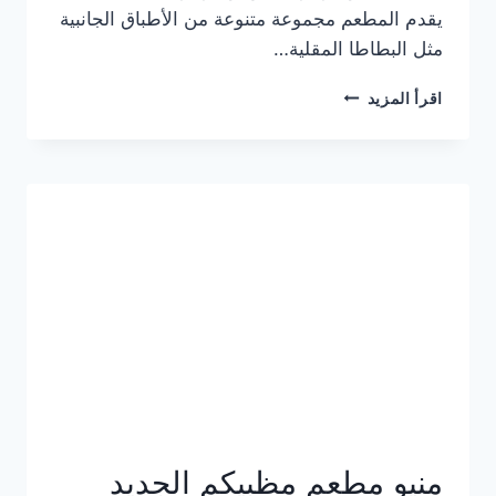
يقدم المطعم مجموعة متنوعة من الأطباق الجانبية
مثل البطاطا المقلية…
أسعار
اقرأ المزيد
منيو
مطعم
جان
برجر
الجديد
كامل
وعناوين
الفروع
منيو مطعم مظبيكم الجديد