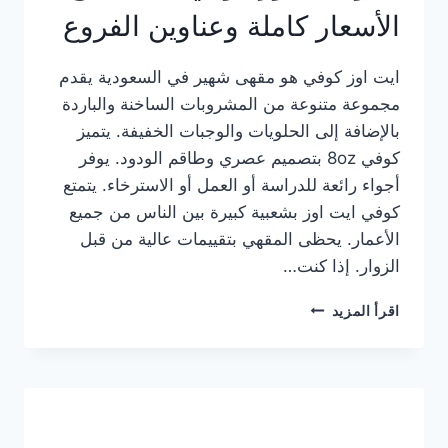
الأسعار كاملة وعناوين الفروع
ايت اوز كوفي هو مقهى شهير في السعودية يقدم
مجموعة متنوعة من المشروبات الساخنة والباردة
بالإضافة إلى الحلويات والوجبات الخفيفة. يتميز
كوفي 8oz بتصميم عصري وطاقم الودود. يوفر
أجواء رائعة للدراسة أو العمل أو الاسترخاء. يتمتع
كوفي ايت اوز بشعبية كبيرة بين الناس من جميع
الأعمار. يحظى المقهي بتقييمات عالية من قبل
الزوار. إذا كنت…
منيو
اقرأ المزيد
ايت
اوز
كوفي
الجديد
مع
الأسعار