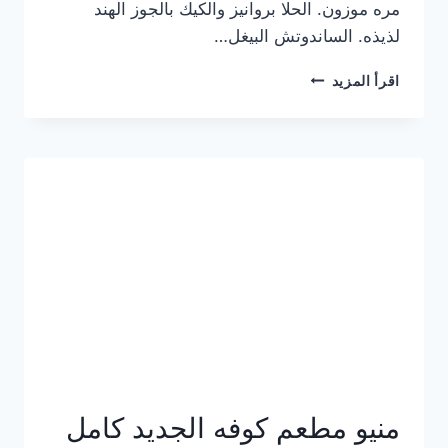
مره موزون. الحلا بروانيز والكيك بالجوز الهند
لذيذه. الساندوتش البيغل…
منيو
اقرأ المزيد
كوفي
هاف
مليون
الجديد
بالأسعار
كاملة
منيو مطعم كوفه الجديد كامل