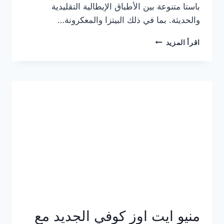
باستا متنوعة بين الأطباق الإيطالية التقليدية
والحديثة. بما في ذلك البيتزا والمعكرونة…
أسعار
اقرأ المزيد
منيو
كازا
باستا
الجديد
كامل
وعناوين
الفروع
منيو ايت اوز كوفي الجديد مع