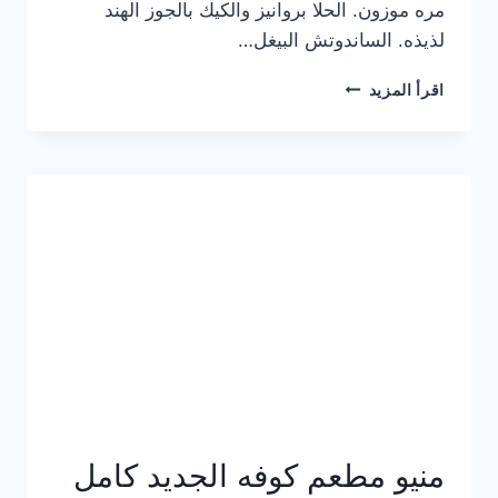
مره موزون. الحلا بروانيز والكيك بالجوز الهند
لذيذه. الساندوتش البيغل…
منيو
اقرأ المزيد
كوفي
هاف
مليون
الجديد
بالأسعار
كاملة
منيو مطعم كوفه الجديد كامل