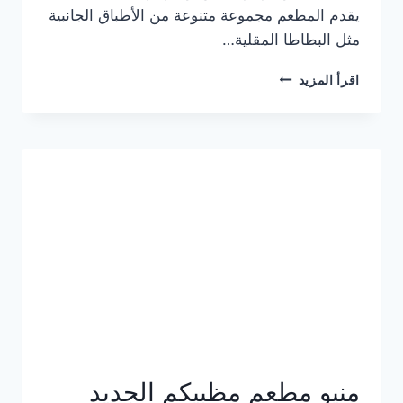
يقدم المطعم مجموعة متنوعة من الأطباق الجانبية
مثل البطاطا المقلية…
أسعار
اقرأ المزيد
منيو
مطعم
جان
برجر
الجديد
كامل
وعناوين
الفروع
منيو مطعم مظبيكم الجديد