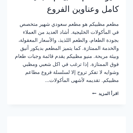
كامل وعناوين الفروع
مطعم مظبيكم هو مطعم سعودي شهير متخصص
في المأكولات الخليجية. أشاد العديد من العملاء
بجودة الطعام، والطعم اللذيذ، والأسعار المعقولة،
والخدمة الممتازة. كما يتميز المطعم بديكور أنيق
وبيئة مريحة. منيو مظبيكم يقدم قائمة وجبات طعام
فوق الممتازة. إذا ترغب في اكل شعبي ومظبي
وشوايه لا تفكر تروح إلا لسلسلة فروع مطاعم
مظبيكم. تقديمه لأشهى المأكولات…
منيو
اقرأ المزيد
مطعم
مظبيكم
الجديد
كامل
وعناوين
الفروع