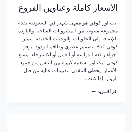
الأسعار كاملة وعناوين الفروع
ايت اوز كوفي هو مقهى شهير في السعودية يقدم
مجموعة متنوعة من المشروبات الساخنة والباردة
بالإضافة إلى الحلويات والوجبات الخفيفة. يتميز
كوفي 8oz بتصميم عصري وطاقم الودود. يوفر
أجواء رائعة للدراسة أو العمل أو الاسترخاء. يتمتع
كوفي ايت اوز بشعبية كبيرة بين الناس من جميع
الأعمار. يحظى المقهي بتقييمات عالية من قبل
الزوار. إذا كنت…
منيو
اقرأ المزيد
ايت
اوز
كوفي
الجديد
مع
الأسعار