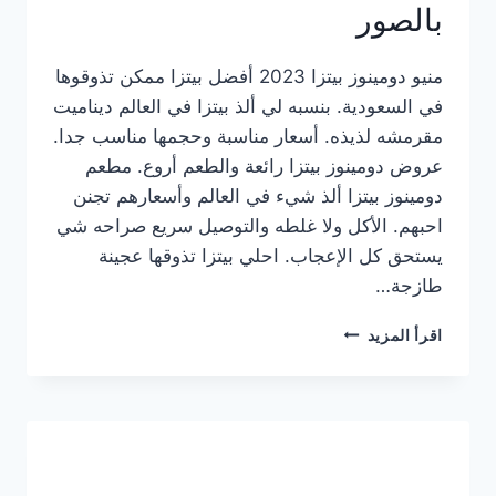
بالصور
منيو دومينوز بيتزا 2023 أفضل بيتزا ممكن تذوقوها
في السعودية. بنسبه لي ألذ بيتزا في العالم ديناميت
مقرمشه لذيذه. أسعار مناسبة وحجمها مناسب جدا.
عروض دومينوز بيتزا رائعة والطعم أروع. مطعم
دومينوز بيتزا ألذ شيء في العالم وأسعارهم تجنن
احبهم. الأكل ولا غلطه والتوصيل سريع صراحه شي
يستحق كل الإعجاب. احلي بيتزا تذوقها عجينة
طازجة…
منيو
اقرأ المزيد
دومينوز
بيتزا
2023
–
أسعار
المنيو
الجديد