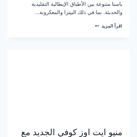
باستا متنوعة بين الأطباق الإيطالية التقليدية
والحديثة. بما في ذلك البيتزا والمعكرونة…
أسعار
اقرأ المزيد
منيو
كازا
باستا
الجديد
كامل
وعناوين
الفروع
منيو ايت اوز كوفي الجديد مع