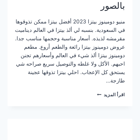
بالصور
منيو دومينوز بيتزا 2023 أفضل بيتزا ممكن تذوقوها
في السعودية. بنسبه لي ألذ بيتزا في العالم ديناميت
مقرمشه لذيذه. أسعار مناسبة وحجمها مناسب جدا.
عروض دومينوز بيتزا رائعة والطعم أروع. مطعم
دومينوز بيتزا ألذ شيء في العالم وأسعارهم تجنن
احبهم. الأكل ولا غلطه والتوصيل سريع صراحه شي
يستحق كل الإعجاب. احلي بيتزا تذوقها عجينة
طازجة…
منيو
اقرأ المزيد
دومينوز
بيتزا
2023
–
أسعار
المنيو
الجديد