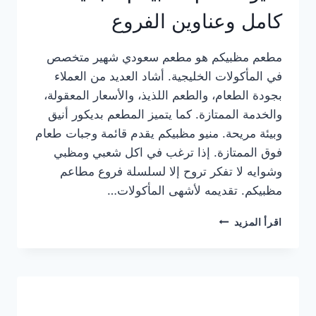
كامل وعناوين الفروع
مطعم مظبيكم هو مطعم سعودي شهير متخصص
في المأكولات الخليجية. أشاد العديد من العملاء
بجودة الطعام، والطعم اللذيذ، والأسعار المعقولة،
والخدمة الممتازة. كما يتميز المطعم بديكور أنيق
وبيئة مريحة. منيو مظبيكم يقدم قائمة وجبات طعام
فوق الممتازة. إذا ترغب في اكل شعبي ومظبي
وشوايه لا تفكر تروح إلا لسلسلة فروع مطاعم
مظبيكم. تقديمه لأشهى المأكولات…
منيو
اقرأ المزيد
مطعم
مظبيكم
الجديد
كامل
وعناوين
الفروع