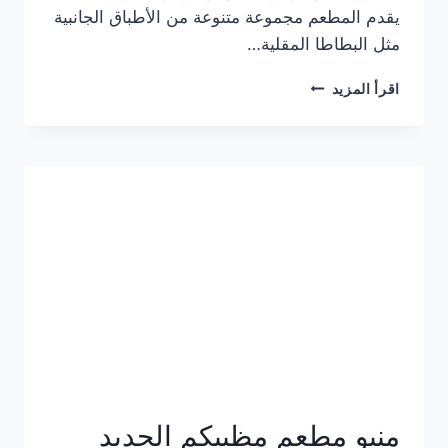
يقدم المطعم مجموعة متنوعة من الأطباق الجانبية
مثل البطاطا المقلية…
أسعار
اقرأ المزيد
منيو
مطعم
جان
برجر
الجديد
كامل
وعناوين
الفروع
منيو مطعم مظبيكم الجديد