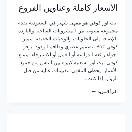
الأسعار كاملة وعناوين الفروع
ايت اوز كوفي هو مقهى شهير في السعودية يقدم
مجموعة متنوعة من المشروبات الساخنة والباردة
بالإضافة إلى الحلويات والوجبات الخفيفة. يتميز
كوفي 8oz بتصميم عصري وطاقم الودود. يوفر
أجواء رائعة للدراسة أو العمل أو الاسترخاء. يتمتع
كوفي ايت اوز بشعبية كبيرة بين الناس من جميع
الأعمار. يحظى المقهي بتقييمات عالية من قبل
الزوار. إذا كنت…
منيو
اقرأ المزيد
ايت
اوز
كوفي
الجديد
مع
الأسعار