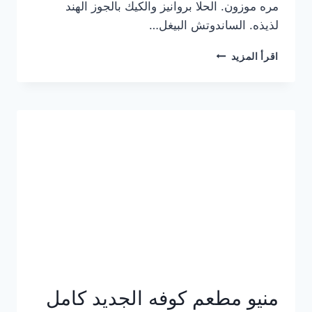
مره موزون. الحلا بروانيز والكيك بالجوز الهند
لذيذه. الساندوتش البيغل…
منيو
اقرأ المزيد
كوفي
هاف
مليون
الجديد
بالأسعار
كاملة
منيو مطعم كوفه الجديد كامل