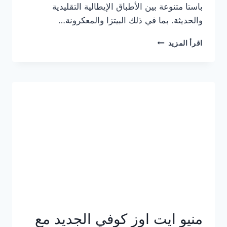
باستا متنوعة بين الأطباق الإيطالية التقليدية
والحديثة. بما في ذلك البيتزا والمعكرونة…
أسعار
اقرأ المزيد
منيو
كازا
باستا
الجديد
كامل
وعناوين
الفروع
منيو ايت اوز كوفي الجديد مع