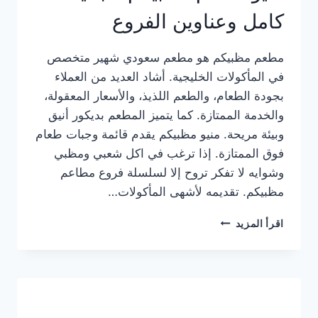
كامل وعناوين الفروع
مطعم مظبيكم هو مطعم سعودي شهير متخصص
في المأكولات الخليجية. أشاد العديد من العملاء
بجودة الطعام، والطعم اللذيذ، والأسعار المعقولة،
والخدمة الممتازة. كما يتميز المطعم بديكور أنيق
وبيئة مريحة. منيو مظبيكم يقدم قائمة وجبات طعام
فوق الممتازة. إذا ترغب في اكل شعبي ومظبي
وشوايه لا تفكر تروح إلا لسلسلة فروع مطاعم
مظبيكم. تقديمه لأشهى المأكولات…
منيو
اقرأ المزيد
مطعم
مظبيكم
الجديد
كامل
وعناوين
الفروع