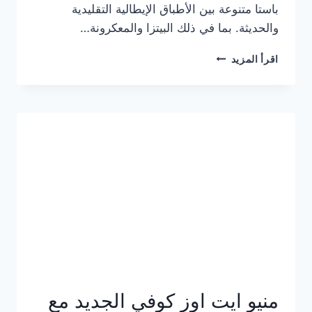
باستا متنوعة بين الأطباق الإيطالية التقليدية
والحديثة. بما في ذلك البيتزا والمعكرونة…
أسعار
اقرأ المزيد
منيو
كازا
باستا
الجديد
كامل
وعناوين
الفروع
منيو ايت اوز كوفي الجديد مع