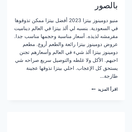
بالصور
منيو دومينوز بيتزا 2023 أفضل بيتزا ممكن تذوقوها
في السعودية. بنسبه لي ألذ بيتزا في العالم ديناميت
مقرمشه لذيذه. أسعار مناسبة وحجمها مناسب جدا.
عروض دومينوز بيتزا رائعة والطعم أروع. مطعم
دومينوز بيتزا ألذ شيء في العالم وأسعارهم تجنن
احبهم. الأكل ولا غلطه والتوصيل سريع صراحه شي
يستحق كل الإعجاب. احلي بيتزا تذوقها عجينة
طازجة…
منيو
اقرأ المزيد
دومينوز
بيتزا
2023
–
أسعار
المنيو
الجديد