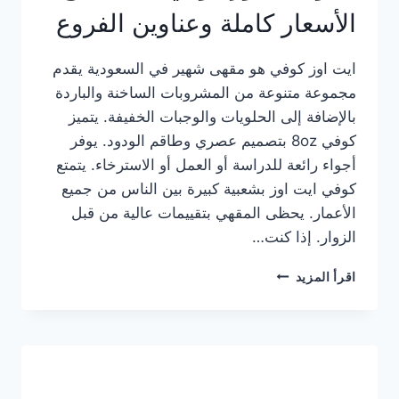
الأسعار كاملة وعناوين الفروع
ايت اوز كوفي هو مقهى شهير في السعودية يقدم
مجموعة متنوعة من المشروبات الساخنة والباردة
بالإضافة إلى الحلويات والوجبات الخفيفة. يتميز
كوفي 8oz بتصميم عصري وطاقم الودود. يوفر
أجواء رائعة للدراسة أو العمل أو الاسترخاء. يتمتع
كوفي ايت اوز بشعبية كبيرة بين الناس من جميع
الأعمار. يحظى المقهي بتقييمات عالية من قبل
الزوار. إذا كنت…
منيو
اقرأ المزيد
ايت
اوز
كوفي
الجديد
مع
الأسعار