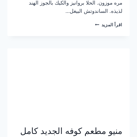
مره موزون. الحلا بروانيز والكيك بالجوز الهند
لذيذه. الساندوتش البيغل…
منيو
اقرأ المزيد
كوفي
هاف
مليون
الجديد
بالأسعار
كاملة
منيو مطعم كوفه الجديد كامل