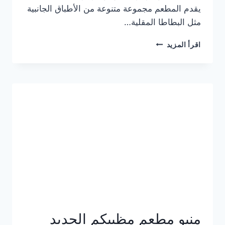
يقدم المطعم مجموعة متنوعة من الأطباق الجانبية
مثل البطاطا المقلية…
أسعار
اقرأ المزيد
منيو
مطعم
جان
برجر
الجديد
كامل
وعناوين
الفروع
منيو مطعم مظبيكم الجديد