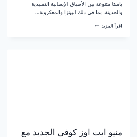
باستا متنوعة بين الأطباق الإيطالية التقليدية
والحديثة. بما في ذلك البيتزا والمعكرونة…
أسعار
اقرأ المزيد
منيو
كازا
باستا
الجديد
كامل
وعناوين
الفروع
منيو ايت اوز كوفي الجديد مع