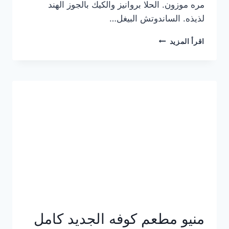
مره موزون. الحلا بروانيز والكيك بالجوز الهند
لذيذه. الساندوتش البيغل…
منيو
اقرأ المزيد
كوفي
هاف
مليون
الجديد
بالأسعار
كاملة
منيو مطعم كوفه الجديد كامل