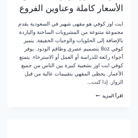
الأسعار كاملة وعناوين الفروع
ايت اوز كوفي هو مقهى شهير في السعودية يقدم
مجموعة متنوعة من المشروبات الساخنة والباردة
بالإضافة إلى الحلويات والوجبات الخفيفة. يتميز
كوفي 8oz بتصميم عصري وطاقم الودود. يوفر
أجواء رائعة للدراسة أو العمل أو الاسترخاء. يتمتع
كوفي ايت اوز بشعبية كبيرة بين الناس من جميع
الأعمار. يحظى المقهي بتقييمات عالية من قبل
الزوار. إذا كنت…
منيو
اقرأ المزيد
ايت
اوز
كوفي
الجديد
مع
الأسعار