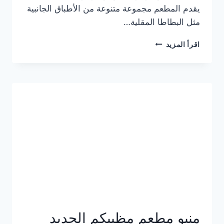
يقدم المطعم مجموعة متنوعة من الأطباق الجانبية
مثل البطاطا المقلية…
أسعار
اقرأ المزيد
منيو
مطعم
جان
برجر
الجديد
كامل
وعناوين
الفروع
منيو مطعم مظبيكم الجديد