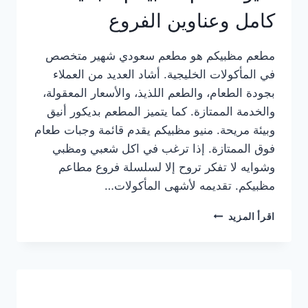
كامل وعناوين الفروع
مطعم مظبيكم هو مطعم سعودي شهير متخصص
في المأكولات الخليجية. أشاد العديد من العملاء
بجودة الطعام، والطعم اللذيذ، والأسعار المعقولة،
والخدمة الممتازة. كما يتميز المطعم بديكور أنيق
وبيئة مريحة. منيو مظبيكم يقدم قائمة وجبات طعام
فوق الممتازة. إذا ترغب في اكل شعبي ومظبي
وشوايه لا تفكر تروح إلا لسلسلة فروع مطاعم
مظبيكم. تقديمه لأشهى المأكولات…
منيو
اقرأ المزيد
مطعم
مظبيكم
الجديد
كامل
وعناوين
الفروع