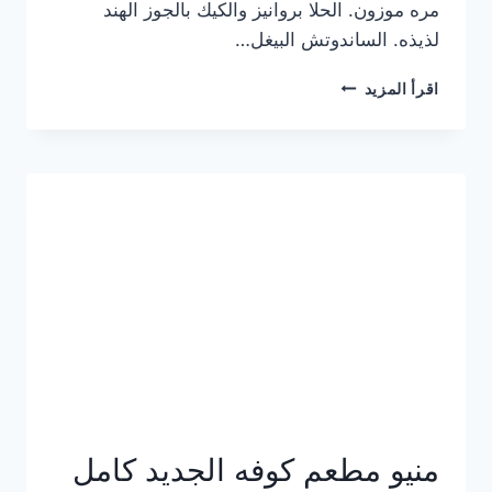
مره موزون. الحلا بروانيز والكيك بالجوز الهند
لذيذه. الساندوتش البيغل…
منيو
اقرأ المزيد
كوفي
هاف
مليون
الجديد
بالأسعار
كاملة
منيو مطعم كوفه الجديد كامل