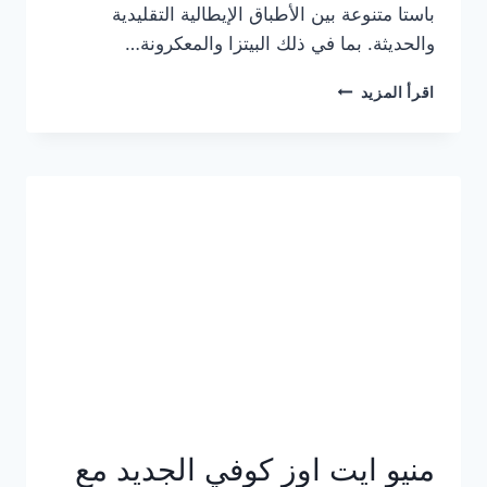
باستا متنوعة بين الأطباق الإيطالية التقليدية
والحديثة. بما في ذلك البيتزا والمعكرونة…
أسعار
اقرأ المزيد
منيو
كازا
باستا
الجديد
كامل
وعناوين
الفروع
منيو ايت اوز كوفي الجديد مع