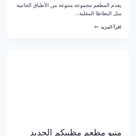
يقدم المطعم مجموعة متنوعة من الأطباق الجانبية
مثل البطاطا المقلية…
أسعار
اقرأ المزيد
منيو
مطعم
جان
برجر
الجديد
كامل
وعناوين
الفروع
منيو مطعم مظبيكم الجديد