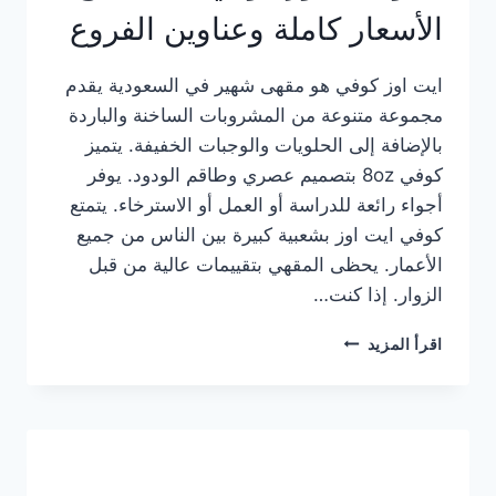
الأسعار كاملة وعناوين الفروع
ايت اوز كوفي هو مقهى شهير في السعودية يقدم
مجموعة متنوعة من المشروبات الساخنة والباردة
بالإضافة إلى الحلويات والوجبات الخفيفة. يتميز
كوفي 8oz بتصميم عصري وطاقم الودود. يوفر
أجواء رائعة للدراسة أو العمل أو الاسترخاء. يتمتع
كوفي ايت اوز بشعبية كبيرة بين الناس من جميع
الأعمار. يحظى المقهي بتقييمات عالية من قبل
الزوار. إذا كنت…
منيو
اقرأ المزيد
ايت
اوز
كوفي
الجديد
مع
الأسعار