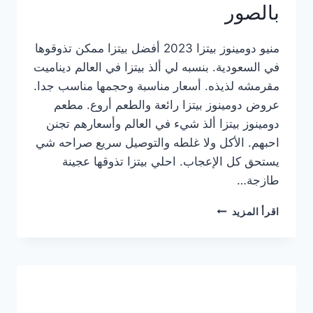
بالصور
منيو دومينوز بيتزا 2023 أفضل بيتزا ممكن تذوقوها
في السعودية. بنسبه لي ألذ بيتزا في العالم ديناميت
مقرمشه لذيذه. أسعار مناسبة وحجمها مناسب جدا.
عروض دومينوز بيتزا رائعة والطعم أروع. مطعم
دومينوز بيتزا ألذ شيء في العالم وأسعارهم تجنن
احبهم. الأكل ولا غلطه والتوصيل سريع صراحه شي
يستحق كل الإعجاب. احلي بيتزا تذوقها عجينة
طازجة…
منيو
اقرأ المزيد
دومينوز
بيتزا
2023
–
أسعار
المنيو
الجديد