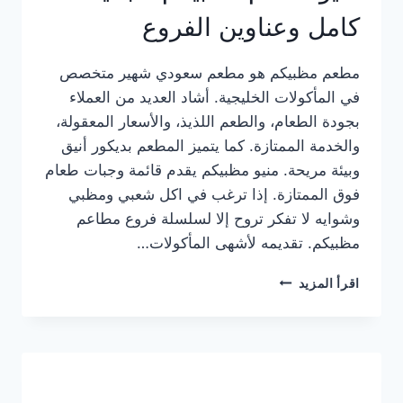
كامل وعناوين الفروع
مطعم مظبيكم هو مطعم سعودي شهير متخصص
في المأكولات الخليجية. أشاد العديد من العملاء
بجودة الطعام، والطعم اللذيذ، والأسعار المعقولة،
والخدمة الممتازة. كما يتميز المطعم بديكور أنيق
وبيئة مريحة. منيو مظبيكم يقدم قائمة وجبات طعام
فوق الممتازة. إذا ترغب في اكل شعبي ومظبي
وشوايه لا تفكر تروح إلا لسلسلة فروع مطاعم
مظبيكم. تقديمه لأشهى المأكولات…
منيو
اقرأ المزيد
مطعم
مظبيكم
الجديد
كامل
وعناوين
الفروع