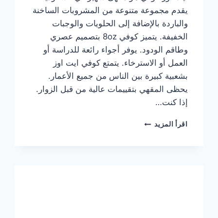
يقدم مجموعة متنوعة من المشروبات الساخنة
والباردة بالإضافة إلى الحلويات والوجبات
الخفيفة. يتميز كوفي 8oz بتصميم عصري
وطاقم الودود. يوفر أجواء رائعة للدراسة أو
العمل أو الاسترخاء. يتمتع كوفي ايت اوز
بشعبية كبيرة بين الناس من جميع الأعمار.
يحظى المقهي بتقييمات عالية من قبل الزوار.
إذا كنت…
منيو
اقرأ المزيد
ايت
اوز
كوفي
الجديد
مع
الأسعار
كاملة
وعناوين
الفروع