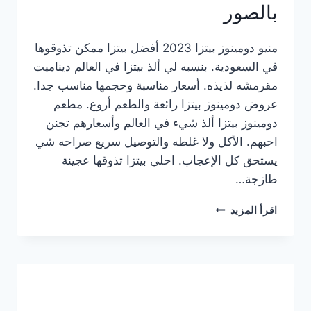
بالصور
منيو دومينوز بيتزا 2023 أفضل بيتزا ممكن تذوقوها
في السعودية. بنسبه لي ألذ بيتزا في العالم ديناميت
مقرمشه لذيذه. أسعار مناسبة وحجمها مناسب جدا.
عروض دومينوز بيتزا رائعة والطعم أروع. مطعم
دومينوز بيتزا ألذ شيء في العالم وأسعارهم تجنن
احبهم. الأكل ولا غلطه والتوصيل سريع صراحه شي
يستحق كل الإعجاب. احلي بيتزا تذوقها عجينة
طازجة…
منيو
اقرأ المزيد
دومينوز
بيتزا
2023
–
أسعار
المنيو
الجديد