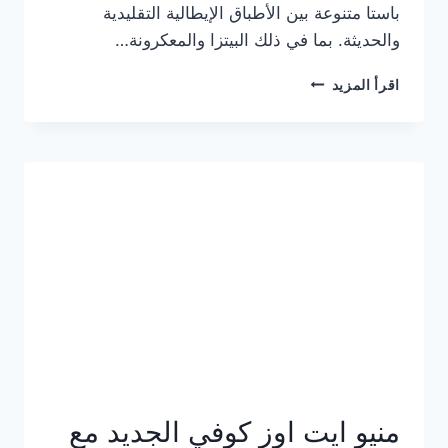
باستا متنوعة بين الأطباق الإيطالية التقليدية
والحديثة. بما في ذلك البيتزا والمعكرونة…
أسعار
اقرأ المزيد
منيو
كازا
باستا
الجديد
كامل
وعناوين
الفروع
منيو ايت اوز كوفي الجديد مع