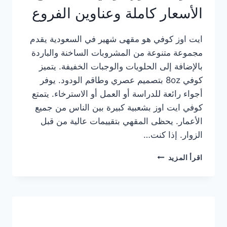
الأسعار كاملة وعناوين الفروع
ايت اوز كوفي هو مقهى شهير في السعودية يقدم
مجموعة متنوعة من المشروبات الساخنة والباردة
بالإضافة إلى الحلويات والوجبات الخفيفة. يتميز
كوفي 8oz بتصميم عصري وطاقم الودود. يوفر
أجواء رائعة للدراسة أو العمل أو الاسترخاء. يتمتع
كوفي ايت اوز بشعبية كبيرة بين الناس من جميع
الأعمار. يحظى المقهي بتقييمات عالية من قبل
الزوار. إذا كنت…
منيو
اقرأ المزيد
ايت
اوز
كوفي
الجديد
مع
الأسعار