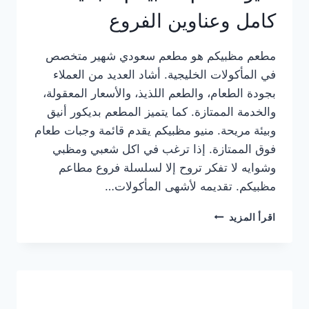
كامل وعناوين الفروع
مطعم مظبيكم هو مطعم سعودي شهير متخصص
في المأكولات الخليجية. أشاد العديد من العملاء
بجودة الطعام، والطعم اللذيذ، والأسعار المعقولة،
والخدمة الممتازة. كما يتميز المطعم بديكور أنيق
وبيئة مريحة. منيو مظبيكم يقدم قائمة وجبات طعام
فوق الممتازة. إذا ترغب في اكل شعبي ومظبي
وشوايه لا تفكر تروح إلا لسلسلة فروع مطاعم
مظبيكم. تقديمه لأشهى المأكولات…
منيو
اقرأ المزيد
مطعم
مظبيكم
الجديد
كامل
وعناوين
الفروع