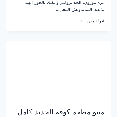
مره موزون. الحلا بروانيز والكيك بالجوز الهند
لذيذه. الساندوتش البيغل…
منيو
اقرأ المزيد
كوفي
هاف
مليون
الجديد
بالأسعار
كاملة
منيو مطعم كوفه الجديد كامل