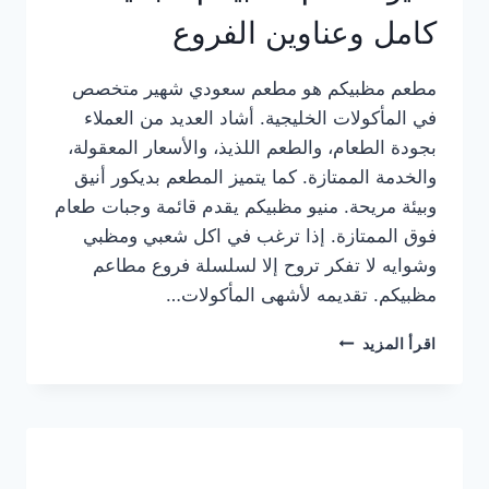
كامل وعناوين الفروع
مطعم مظبيكم هو مطعم سعودي شهير متخصص
في المأكولات الخليجية. أشاد العديد من العملاء
بجودة الطعام، والطعم اللذيذ، والأسعار المعقولة،
والخدمة الممتازة. كما يتميز المطعم بديكور أنيق
وبيئة مريحة. منيو مظبيكم يقدم قائمة وجبات طعام
فوق الممتازة. إذا ترغب في اكل شعبي ومظبي
وشوايه لا تفكر تروح إلا لسلسلة فروع مطاعم
مظبيكم. تقديمه لأشهى المأكولات…
منيو
اقرأ المزيد
مطعم
مظبيكم
الجديد
كامل
وعناوين
الفروع