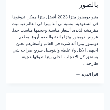
بالصور
منيو دومينوز بيتزا 2023 أفضل بيتزا ممكن تذوقوها
في السعودية. بنسبه لي ألذ بيتزا في العالم ديناميت
مقرمشه لذيذه. أسعار مناسبة وحجمها مناسب جدا.
عروض دومينوز بيتزا رائعة والطعم أروع. مطعم
دومينوز بيتزا ألذ شيء في العالم وأسعارهم تجنن
احبهم. الأكل ولا غلطه والتوصيل سريع صراحه شي
يستحق كل الإعجاب. احلي بيتزا تذوقها عجينة
طازجة…
منيو
اقرأ المزيد
دومينوز
بيتزا
2023
–
أسعار
المنيو
الجديد