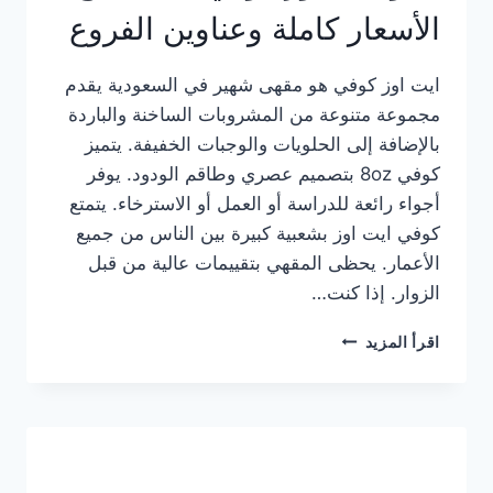
الأسعار كاملة وعناوين الفروع
ايت اوز كوفي هو مقهى شهير في السعودية يقدم
مجموعة متنوعة من المشروبات الساخنة والباردة
بالإضافة إلى الحلويات والوجبات الخفيفة. يتميز
كوفي 8oz بتصميم عصري وطاقم الودود. يوفر
أجواء رائعة للدراسة أو العمل أو الاسترخاء. يتمتع
كوفي ايت اوز بشعبية كبيرة بين الناس من جميع
الأعمار. يحظى المقهي بتقييمات عالية من قبل
الزوار. إذا كنت…
منيو
اقرأ المزيد
ايت
اوز
كوفي
الجديد
مع
الأسعار