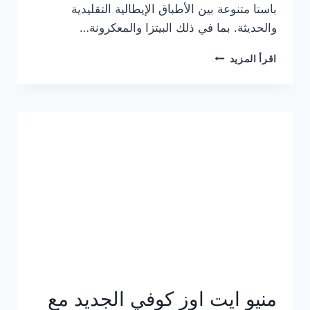
باستا متنوعة بين الأطباق الإيطالية التقليدية
والحديثة. بما في ذلك البيتزا والمعكرونة…
أسعار
اقرأ المزيد
منيو
كازا
باستا
الجديد
كامل
وعناوين
الفروع
منيو ايت اوز كوفي الجديد مع