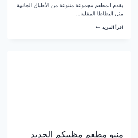
يقدم المطعم مجموعة متنوعة من الأطباق الجانبية
مثل البطاطا المقلية…
أسعار
اقرأ المزيد
منيو
مطعم
جان
برجر
الجديد
كامل
وعناوين
الفروع
منيو مطعم مظبيكم الجديد