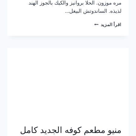
مره موزون. الحلا بروانيز والكيك بالجوز الهند
لذيذه. الساندوتش البيغل…
منيو
اقرأ المزيد
كوفي
هاف
مليون
الجديد
بالأسعار
كاملة
منيو مطعم كوفه الجديد كامل