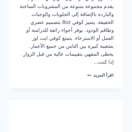
يقدم مجموعة متنوعة من المشروبات الساخنة
والباردة بالإضافة إلى الحلويات والوجبات
الخفيفة. يتميز كوفي 8oz بتصميم عصري
وطاقم الودود. يوفر أجواء رائعة للدراسة أو
العمل أو الاسترخاء. يتمتع كوفي ايت اوز
بشعبية كبيرة بين الناس من جميع الأعمار.
يحظى المقهي بتقييمات عالية من قبل الزوار.
إذا كنت…
منيو
اقرأ المزيد
ايت
اوز
كوفي
الجديد
مع
الأسعار
كاملة
وعناوين
الفروع