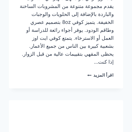
يقدم مجموعة متنوعة من المشروبات الساخنة
والباردة بالإضافة إلى الحلويات والوجبات
الخفيفة. يتميز كوفي 8oz بتصميم عصري
وطاقم الودود. يوفر أجواء رائعة للدراسة أو
العمل أو الاسترخاء. يتمتع كوفي ايت اوز
بشعبية كبيرة بين الناس من جميع الأعمار.
يحظى المقهي بتقييمات عالية من قبل الزوار.
إذا كنت…
منيو
اقرأ المزيد
ايت
اوز
كوفي
الجديد
مع
الأسعار
كاملة
وعناوين
الفروع