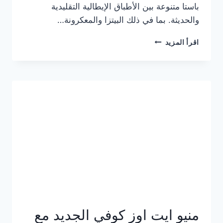
باستا متنوعة بين الأطباق الإيطالية التقليدية
والحديثة. بما في ذلك البيتزا والمعكرونة…
أسعار
اقرأ المزيد
منيو
كازا
باستا
الجديد
كامل
وعناوين
الفروع
منيو ايت اوز كوفي الجديد مع