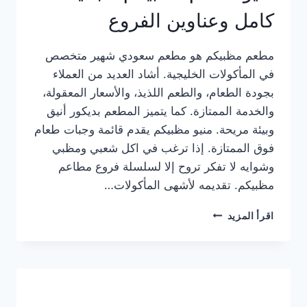
كامل وعناوين الفروع
مطعم مظبيكم هو مطعم سعودي شهير متخصص
في المأكولات الخليجية. أشاد العديد من العملاء
بجودة الطعام، والطعم اللذيذ، والأسعار المعقولة،
والخدمة الممتازة. كما يتميز المطعم بديكور أنيق
وبيئة مريحة. منيو مظبيكم يقدم قائمة وجبات طعام
فوق الممتازة. إذا ترغب في اكل شعبي ومظبي
وشوايه لا تفكر تروح إلا لسلسلة فروع مطاعم
مظبيكم. تقديمه لأشهى المأكولات…
منيو
اقرأ المزيد
مطعم
مظبيكم
الجديد
كامل
وعناوين
الفروع