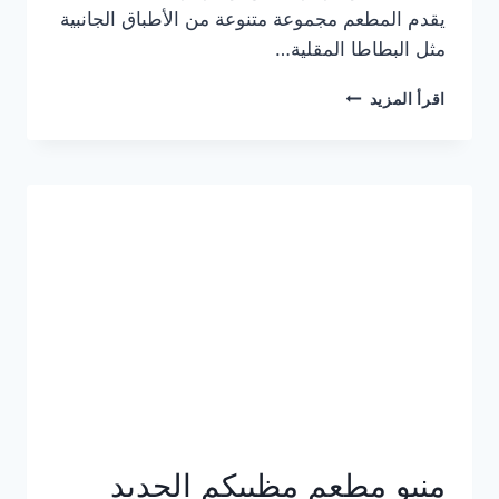
يقدم المطعم مجموعة متنوعة من الأطباق الجانبية
مثل البطاطا المقلية…
أسعار
اقرأ المزيد
منيو
مطعم
جان
برجر
الجديد
كامل
وعناوين
الفروع
منيو مطعم مظبيكم الجديد