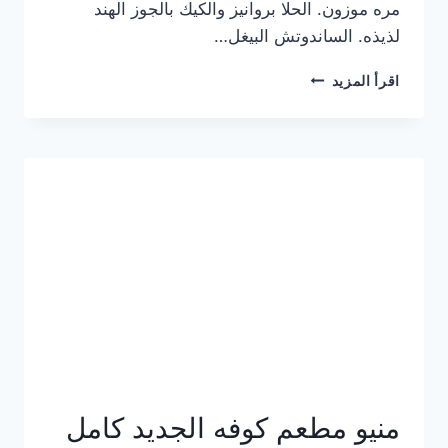
مره موزون. الحلا بروانيز والكيك بالجوز الهند
لذيذه. الساندوتش البيغل…
منيو
اقرأ المزيد
كوفي
هاف
مليون
الجديد
بالأسعار
كاملة
منيو مطعم كوفه الجديد كامل