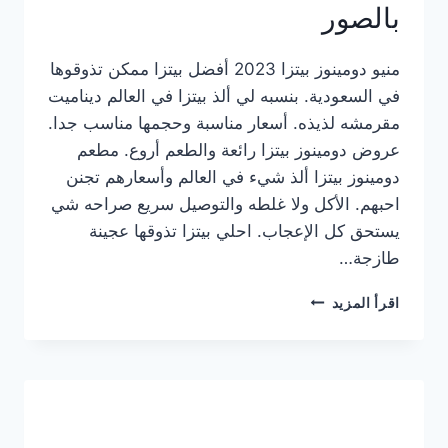
بالصور
منيو دومينوز بيتزا 2023 أفضل بيتزا ممكن تذوقوها
في السعودية. بنسبه لي ألذ بيتزا في العالم ديناميت
مقرمشه لذيذه. أسعار مناسبة وحجمها مناسب جدا.
عروض دومينوز بيتزا رائعة والطعم أروع. مطعم
دومينوز بيتزا ألذ شيء في العالم وأسعارهم تجنن
احبهم. الأكل ولا غلطه والتوصيل سريع صراحه شي
يستحق كل الإعجاب. احلي بيتزا تذوقها عجينة
طازجة…
منيو
اقرأ المزيد
دومينوز
بيتزا
2023
–
أسعار
المنيو
الجديد