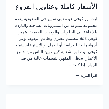
الأسعار كاملة وعناوين الفروع
ايت اوز كوفي هو مقهى شهير في السعودية يقدم
مجموعة متنوعة من المشروبات الساخنة والباردة
بالإضافة إلى الحلويات والوجبات الخفيفة. يتميز
كوفي 8oz بتصميم عصري وطاقم الودود. يوفر
أجواء رائعة للدراسة أو العمل أو الاسترخاء. يتمتع
كوفي ايت اوز بشعبية كبيرة بين الناس من جميع
الأعمار. يحظى المقهي بتقييمات عالية من قبل
الزوار. إذا كنت…
منيو
اقرأ المزيد
ايت
اوز
كوفي
الجديد
مع
الأسعار