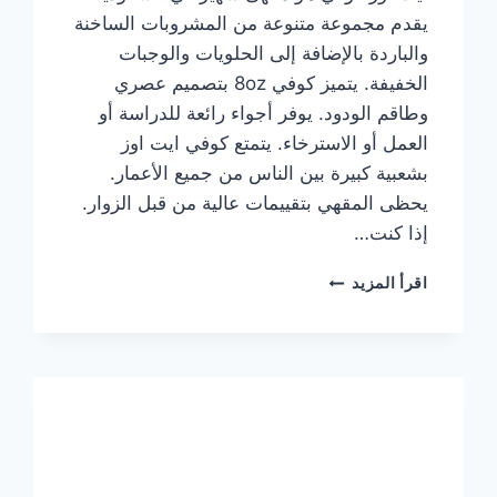
يقدم مجموعة متنوعة من المشروبات الساخنة
والباردة بالإضافة إلى الحلويات والوجبات
الخفيفة. يتميز كوفي 8oz بتصميم عصري
وطاقم الودود. يوفر أجواء رائعة للدراسة أو
العمل أو الاسترخاء. يتمتع كوفي ايت اوز
بشعبية كبيرة بين الناس من جميع الأعمار.
يحظى المقهي بتقييمات عالية من قبل الزوار.
إذا كنت…
منيو
اقرأ المزيد
ايت
اوز
كوفي
الجديد
مع
الأسعار
كاملة
وعناوين
الفروع