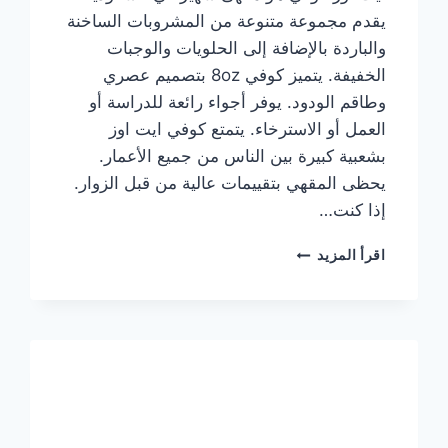
يقدم مجموعة متنوعة من المشروبات الساخنة
والباردة بالإضافة إلى الحلويات والوجبات
الخفيفة. يتميز كوفي 8oz بتصميم عصري
وطاقم الودود. يوفر أجواء رائعة للدراسة أو
العمل أو الاسترخاء. يتمتع كوفي ايت اوز
بشعبية كبيرة بين الناس من جميع الأعمار.
يحظى المقهي بتقييمات عالية من قبل الزوار.
إذا كنت…
منيو
اقرأ المزيد
ايت
اوز
كوفي
الجديد
مع
الأسعار
كاملة
وعناوين
الفروع