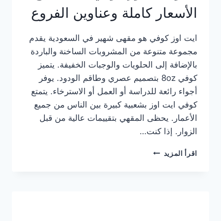
الأسعار كاملة وعناوين الفروع
ايت اوز كوفي هو مقهى شهير في السعودية يقدم
مجموعة متنوعة من المشروبات الساخنة والباردة
بالإضافة إلى الحلويات والوجبات الخفيفة. يتميز
كوفي 8oz بتصميم عصري وطاقم الودود. يوفر
أجواء رائعة للدراسة أو العمل أو الاسترخاء. يتمتع
كوفي ايت اوز بشعبية كبيرة بين الناس من جميع
الأعمار. يحظى المقهي بتقييمات عالية من قبل
الزوار. إذا كنت…
منيو
اقرأ المزيد
ايت
اوز
كوفي
الجديد
مع
الأسعار