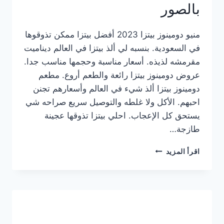
بالصور
منيو دومينوز بيتزا 2023 أفضل بيتزا ممكن تذوقوها
في السعودية. بنسبه لي ألذ بيتزا في العالم ديناميت
مقرمشه لذيذه. أسعار مناسبة وحجمها مناسب جدا.
عروض دومينوز بيتزا رائعة والطعم أروع. مطعم
دومينوز بيتزا ألذ شيء في العالم وأسعارهم تجنن
احبهم. الأكل ولا غلطه والتوصيل سريع صراحه شي
يستحق كل الإعجاب. احلي بيتزا تذوقها عجينة
طازجة…
منيو
اقرأ المزيد
دومينوز
بيتزا
2023
–
أسعار
المنيو
الجديد