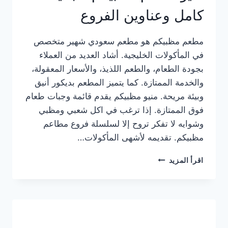
كامل وعناوين الفروع
مطعم مظبيكم هو مطعم سعودي شهير متخصص
في المأكولات الخليجية. أشاد العديد من العملاء
بجودة الطعام، والطعم اللذيذ، والأسعار المعقولة،
والخدمة الممتازة. كما يتميز المطعم بديكور أنيق
وبيئة مريحة. منيو مظبيكم يقدم قائمة وجبات طعام
فوق الممتازة. إذا ترغب في اكل شعبي ومظبي
وشوايه لا تفكر تروح إلا لسلسلة فروع مطاعم
مظبيكم. تقديمه لأشهى المأكولات…
منيو
اقرأ المزيد
مطعم
مظبيكم
الجديد
كامل
وعناوين
الفروع