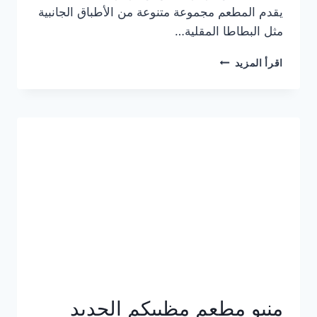
يقدم المطعم مجموعة متنوعة من الأطباق الجانبية
مثل البطاطا المقلية…
أسعار
اقرأ المزيد
منيو
مطعم
جان
برجر
الجديد
كامل
وعناوين
الفروع
منيو مطعم مظبيكم الجديد