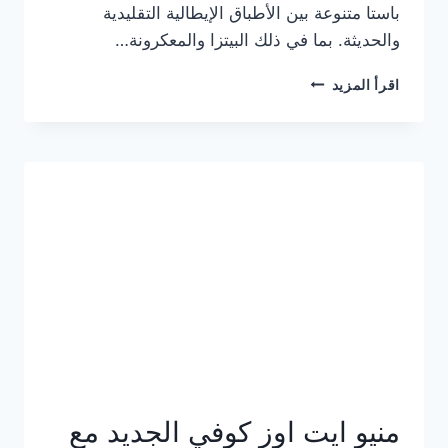
باستا متنوعة بين الأطباق الإيطالية التقليدية
والحديثة. بما في ذلك البيتزا والمعكرونة…
أسعار
اقرأ المزيد
منيو
كازا
باستا
الجديد
كامل
وعناوين
الفروع
منيو ايت اوز كوفي الجديد مع