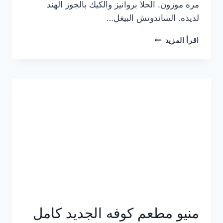
مره موزون. الحلا بروانيز والكيك بالجوز الهند
لذيذه. الساندوتش البيغل…
منيو
اقرأ المزيد
كوفي
هاف
مليون
الجديد
بالأسعار
كاملة
منيو مطعم كوفه الجديد كامل