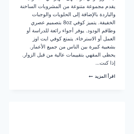
يقدم مجموعة متنوعة من المشروبات الساخنة
والباردة بالإضافة إلى الحلويات والوجبات
الخفيفة. يتميز كوفي 8oz بتصميم عصري
وطاقم الودود. يوفر أجواء رائعة للدراسة أو
العمل أو الاسترخاء. يتمتع كوفي ايت اوز
بشعبية كبيرة بين الناس من جميع الأعمار.
يحظى المقهي بتقييمات عالية من قبل الزوار.
إذا كنت…
منيو
اقرأ المزيد
ايت
اوز
كوفي
الجديد
مع
الأسعار
كاملة
وعناوين
الفروع