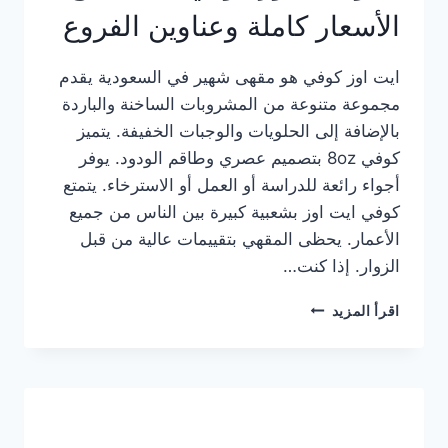
الأسعار كاملة وعناوين الفروع
ايت اوز كوفي هو مقهى شهير في السعودية يقدم
مجموعة متنوعة من المشروبات الساخنة والباردة
بالإضافة إلى الحلويات والوجبات الخفيفة. يتميز
كوفي 8oz بتصميم عصري وطاقم الودود. يوفر
أجواء رائعة للدراسة أو العمل أو الاسترخاء. يتمتع
كوفي ايت اوز بشعبية كبيرة بين الناس من جميع
الأعمار. يحظى المقهي بتقييمات عالية من قبل
الزوار. إذا كنت…
منيو
اقرأ المزيد
ايت
اوز
كوفي
الجديد
مع
الأسعار