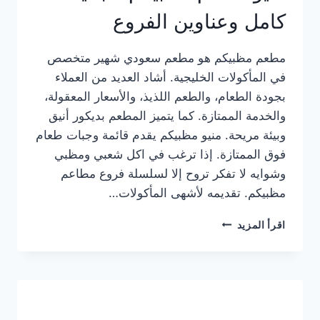
كامل وعناوين الفروع
مطعم مظبيكم هو مطعم سعودي شهير متخصص
في المأكولات الخليجية. أشاد العديد من العملاء
بجودة الطعام، والطعم اللذيذ، والأسعار المعقولة،
والخدمة الممتازة. كما يتميز المطعم بديكور أنيق
وبيئة مريحة. منيو مظبيكم يقدم قائمة وجبات طعام
فوق الممتازة. إذا ترغب في اكل شعبي ومظبي
وشوايه لا تفكر تروح إلا لسلسلة فروع مطاعم
مظبيكم. تقديمه لأشهى المأكولات…
منيو
اقرأ المزيد
مطعم
مظبيكم
الجديد
كامل
وعناوين
الفروع