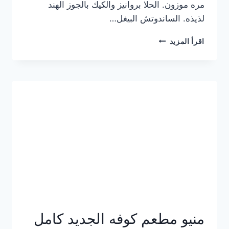
مره موزون. الحلا بروانيز والكيك بالجوز الهند
لذيذه. الساندوتش البيغل…
منيو
اقرأ المزيد
كوفي
هاف
مليون
الجديد
بالأسعار
كاملة
منيو مطعم كوفه الجديد كامل