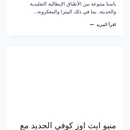
باستا متنوعة بين الأطباق الإيطالية التقليدية
والحديثة. بما في ذلك البيتزا والمعكرونة…
أسعار
اقرأ المزيد
منيو
كازا
باستا
الجديد
كامل
وعناوين
الفروع
منيو ايت اوز كوفي الجديد مع