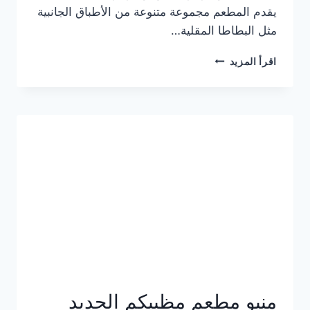
يقدم المطعم مجموعة متنوعة من الأطباق الجانبية
مثل البطاطا المقلية…
أسعار
اقرأ المزيد
منيو
مطعم
جان
برجر
الجديد
كامل
وعناوين
الفروع
منيو مطعم مظبيكم الجديد