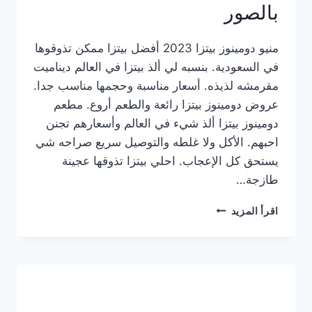
بالصور
منيو دومينوز بيتزا 2023 أفضل بيتزا ممكن تذوقوها
في السعودية. بنسبه لي ألذ بيتزا في العالم ديناميت
مقرمشه لذيذه. أسعار مناسبة وحجمها مناسب جدا.
عروض دومينوز بيتزا رائعة والطعم أروع. مطعم
دومينوز بيتزا ألذ شيء في العالم وأسعارهم تجنن
احبهم. الأكل ولا غلطه والتوصيل سريع صراحه شي
يستحق كل الإعجاب. احلي بيتزا تذوقها عجينة
طازجة…
منيو
اقرأ المزيد
دومينوز
بيتزا
2023
–
أسعار
المنيو
الجديد