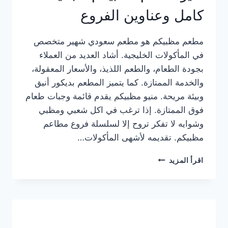
كامل وعناوين الفروع
مطعم مظبيكم هو مطعم سعودي شهير متخصص
في المأكولات الخليجية. أشاد العديد من العملاء
بجودة الطعام، والطعم اللذيذ، والأسعار المعقولة،
والخدمة الممتازة. كما يتميز المطعم بديكور أنيق
وبيئة مريحة. منيو مظبيكم يقدم قائمة وجبات طعام
فوق الممتازة. إذا ترغب في اكل شعبي ومظبي
وشوايه لا تفكر تروح إلا لسلسلة فروع مطاعم
مظبيكم. تقديمه لأشهى المأكولات…
منيو
اقرأ المزيد
مطعم
مظبيكم
الجديد
كامل
وعناوين
الفروع