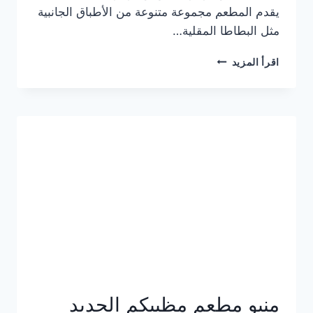
يقدم المطعم مجموعة متنوعة من الأطباق الجانبية
مثل البطاطا المقلية…
أسعار
اقرأ المزيد
منيو
مطعم
جان
برجر
الجديد
كامل
وعناوين
الفروع
منيو مطعم مظبيكم الجديد