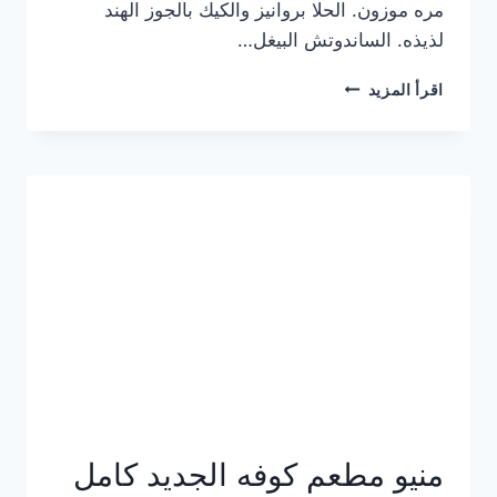
مره موزون. الحلا بروانيز والكيك بالجوز الهند
لذيذه. الساندوتش البيغل…
منيو
اقرأ المزيد
كوفي
هاف
مليون
الجديد
بالأسعار
كاملة
منيو مطعم كوفه الجديد كامل