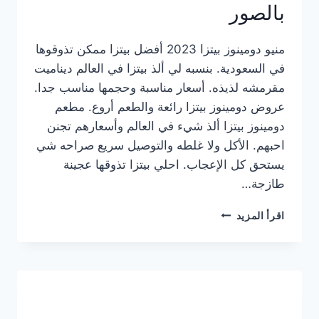
بالصور
منيو دومينوز بيتزا 2023 أفضل بيتزا ممكن تذوقوها
في السعودية. بنسبه لي ألذ بيتزا في العالم ديناميت
مقرمشه لذيذه. أسعار مناسبة وحجمها مناسب جدا.
عروض دومينوز بيتزا رائعة والطعم أروع. مطعم
دومينوز بيتزا ألذ شيء في العالم وأسعارهم تجنن
احبهم. الأكل ولا غلطه والتوصيل سريع صراحه شي
يستحق كل الإعجاب. احلي بيتزا تذوقها عجينة
طازجة…
منيو
اقرأ المزيد
دومينوز
بيتزا
2023
–
أسعار
المنيو
الجديد