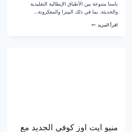
باستا متنوعة بين الأطباق الإيطالية التقليدية
والحديثة. بما في ذلك البيتزا والمعكرونة…
أسعار
اقرأ المزيد
منيو
كازا
باستا
الجديد
كامل
وعناوين
الفروع
منيو ايت اوز كوفي الجديد مع