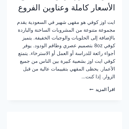
الأسعار كاملة وعناوين الفروع
ايت اوز كوفي هو مقهى شهير في السعودية يقدم
مجموعة متنوعة من المشروبات الساخنة والباردة
بالإضافة إلى الحلويات والوجبات الخفيفة. يتميز
كوفي 8oz بتصميم عصري وطاقم الودود. يوفر
أجواء رائعة للدراسة أو العمل أو الاسترخاء. يتمتع
كوفي ايت اوز بشعبية كبيرة بين الناس من جميع
الأعمار. يحظى المقهي بتقييمات عالية من قبل
الزوار. إذا كنت…
منيو
اقرأ المزيد
ايت
اوز
كوفي
الجديد
مع
الأسعار