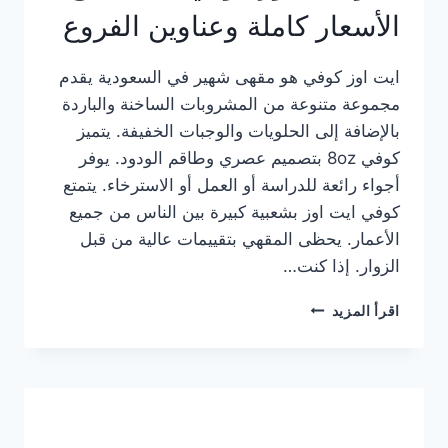
الأسعار كاملة وعناوين الفروع
ايت اوز كوفي هو مقهى شهير في السعودية يقدم
مجموعة متنوعة من المشروبات الساخنة والباردة
بالإضافة إلى الحلويات والوجبات الخفيفة. يتميز
كوفي 8oz بتصميم عصري وطاقم الودود. يوفر
أجواء رائعة للدراسة أو العمل أو الاسترخاء. يتمتع
كوفي ايت اوز بشعبية كبيرة بين الناس من جميع
الأعمار. يحظى المقهي بتقييمات عالية من قبل
الزوار. إذا كنت…
منيو
اقرأ المزيد
ايت
اوز
كوفي
الجديد
مع
الأسعار