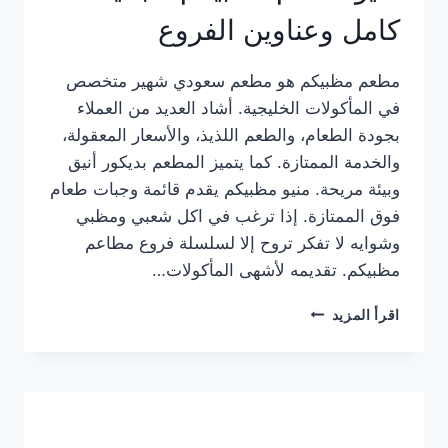
كامل وعناوين الفروع
مطعم مظبيكم هو مطعم سعودي شهير متخصص
في المأكولات الخليجية. أشاد العديد من العملاء
بجودة الطعام، والطعم اللذيذ، والأسعار المعقولة،
والخدمة الممتازة. كما يتميز المطعم بديكور أنيق
وبيئة مريحة. منيو مظبيكم يقدم قائمة وجبات طعام
فوق الممتازة. إذا ترغب في اكل شعبي ومظبي
وشوايه لا تفكر تروح إلا لسلسلة فروع مطاعم
مظبيكم. تقديمه لأشهى المأكولات…
منيو
اقرأ المزيد
مطعم
مظبيكم
الجديد
كامل
وعناوين
الفروع