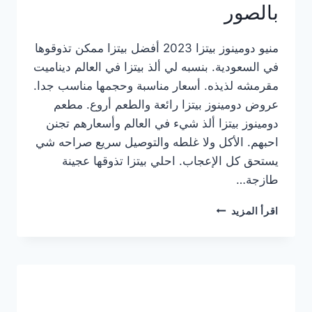
بالصور
منيو دومينوز بيتزا 2023 أفضل بيتزا ممكن تذوقوها
في السعودية. بنسبه لي ألذ بيتزا في العالم ديناميت
مقرمشه لذيذه. أسعار مناسبة وحجمها مناسب جدا.
عروض دومينوز بيتزا رائعة والطعم أروع. مطعم
دومينوز بيتزا ألذ شيء في العالم وأسعارهم تجنن
احبهم. الأكل ولا غلطه والتوصيل سريع صراحه شي
يستحق كل الإعجاب. احلي بيتزا تذوقها عجينة
طازجة…
منيو
اقرأ المزيد
دومينوز
بيتزا
2023
–
أسعار
المنيو
الجديد