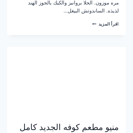
مره موزون. الحلا بروانيز والكيك بالجوز الهند
لذيذه. الساندوتش البيغل…
منيو
اقرأ المزيد
كوفي
هاف
مليون
الجديد
بالأسعار
كاملة
منيو مطعم كوفه الجديد كامل