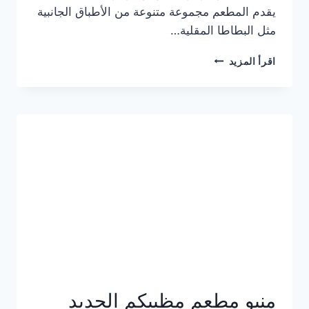
يقدم المطعم مجموعة متنوعة من الأطباق الجانبية
مثل البطاطا المقلية…
أسعار
اقرأ المزيد
منيو
مطعم
جان
برجر
الجديد
كامل
وعناوين
الفروع
منيو مطعم مظبيكم الجديد