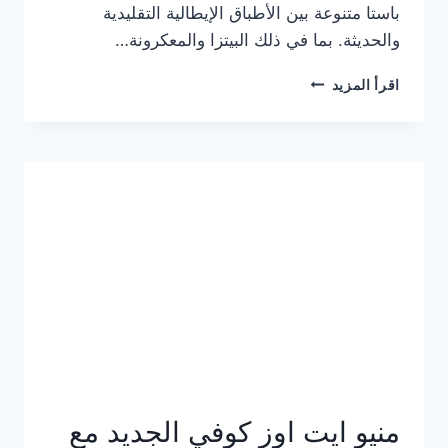
باستا متنوعة بين الأطباق الإيطالية التقليدية
والحديثة. بما في ذلك البيتزا والمعكرونة…
أسعار
اقرأ المزيد
منيو
كازا
باستا
الجديد
كامل
وعناوين
الفروع
منيو ايت اوز كوفي الجديد مع