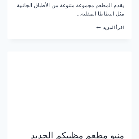
يقدم المطعم مجموعة متنوعة من الأطباق الجانبية
مثل البطاطا المقلية…
أسعار
اقرأ المزيد
منيو
مطعم
جان
برجر
الجديد
كامل
وعناوين
الفروع
منيو مطعم مظبيكم الجديد