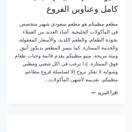
كامل وعناوين الفروع
مطعم مظبيكم هو مطعم سعودي شهير متخصص
في المأكولات الخليجية. أشاد العديد من العملاء
بجودة الطعام، والطعم اللذيذ، والأسعار المعقولة،
والخدمة الممتازة. كما يتميز المطعم بديكور أنيق
وبيئة مريحة. منيو مظبيكم يقدم قائمة وجبات طعام
فوق الممتازة. إذا ترغب في اكل شعبي ومظبي
وشوايه لا تفكر تروح إلا لسلسلة فروع مطاعم
مظبيكم. تقديمه لأشهى المأكولات…
منيو
اقرأ المزيد
مطعم
مظبيكم
الجديد
كامل
وعناوين
الفروع