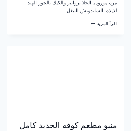
مره موزون. الحلا بروانيز والكيك بالجوز الهند
لذيذه. الساندوتش البيغل…
منيو
اقرأ المزيد
كوفي
هاف
مليون
الجديد
بالأسعار
كاملة
منيو مطعم كوفه الجديد كامل