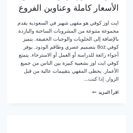
الأسعار كاملة وعناوين الفروع
ايت اوز كوفي هو مقهى شهير في السعودية يقدم
مجموعة متنوعة من المشروبات الساخنة والباردة
بالإضافة إلى الحلويات والوجبات الخفيفة. يتميز
كوفي 8oz بتصميم عصري وطاقم الودود. يوفر
أجواء رائعة للدراسة أو العمل أو الاسترخاء. يتمتع
كوفي ايت اوز بشعبية كبيرة بين الناس من جميع
الأعمار. يحظى المقهي بتقييمات عالية من قبل
الزوار. إذا كنت…
منيو
اقرأ المزيد
ايت
اوز
كوفي
الجديد
مع
الأسعار