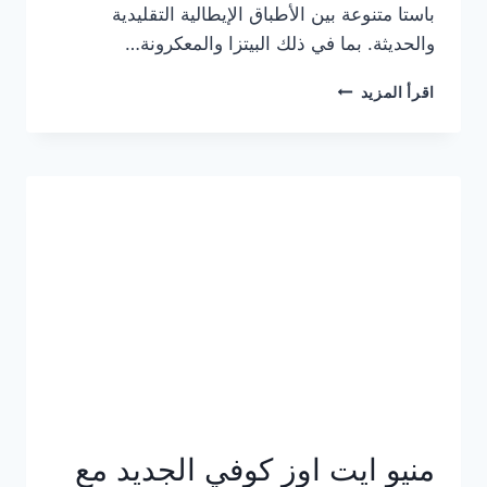
باستا متنوعة بين الأطباق الإيطالية التقليدية
والحديثة. بما في ذلك البيتزا والمعكرونة…
أسعار
اقرأ المزيد
منيو
كازا
باستا
الجديد
كامل
وعناوين
الفروع
منيو ايت اوز كوفي الجديد مع