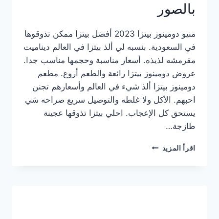
بالصور
منيو دومينوز بيتزا 2023 أفضل بيتزا ممكن تذوقوها
في السعودية. بنسبه لي ألذ بيتزا في العالم ديناميت
مقرمشه لذيذه. أسعار مناسبة وحجمها مناسب جدا.
عروض دومينوز بيتزا رائعة والطعم أروع. مطعم
دومينوز بيتزا ألذ شيء في العالم وأسعارهم تجنن
احبهم. الأكل ولا غلطه والتوصيل سريع صراحه شي
يستحق كل الإعجاب. احلي بيتزا تذوقها عجينة
طازجة…
منيو
اقرأ المزيد
دومينوز
بيتزا
2023
–
أسعار
المنيو
الجديد