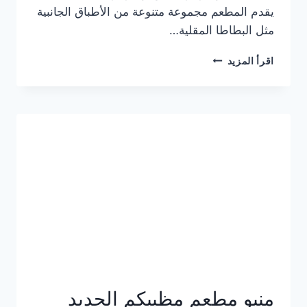
يقدم المطعم مجموعة متنوعة من الأطباق الجانبية
مثل البطاطا المقلية…
أسعار
اقرأ المزيد
منيو
مطعم
جان
برجر
الجديد
كامل
وعناوين
الفروع
منيو مطعم مظبيكم الجديد