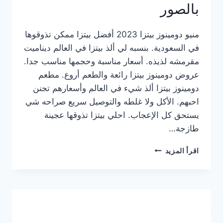
بالصور
منيو دومينوز بيتزا 2023 أفضل بيتزا ممكن تذوقوها
في السعودية. بنسبه لي ألذ بيتزا في العالم ديناميت
مقرمشه لذيذه. أسعار مناسبة وحجمها مناسب جدا.
عروض دومينوز بيتزا رائعة والطعم أروع. مطعم
دومينوز بيتزا ألذ شيء في العالم وأسعارهم تجنن
احبهم. الأكل ولا غلطه والتوصيل سريع صراحه شي
يستحق كل الإعجاب. احلي بيتزا تذوقها عجينة
طازجة…
منيو
اقرأ المزيد
دومينوز
بيتزا
2023
–
أسعار
المنيو
الجديد