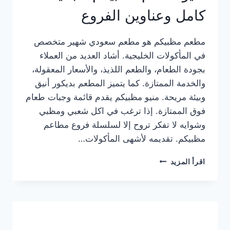
كامل وعناوين الفروع
مطعم مظبيكم هو مطعم سعودي شهير متخصص
في المأكولات الخليجية. أشاد العديد من العملاء
بجودة الطعام، والطعم اللذيذ، والأسعار المعقولة،
والخدمة الممتازة. كما يتميز المطعم بديكور أنيق
وبيئة مريحة. منيو مظبيكم يقدم قائمة وجبات طعام
فوق الممتازة. إذا ترغب في اكل شعبي ومظبي
وشوايه لا تفكر تروح إلا لسلسلة فروع مطاعم
مظبيكم. تقديمه لأشهى المأكولات…
منيو
اقرأ المزيد
مطعم
مظبيكم
الجديد
كامل
وعناوين
الفروع