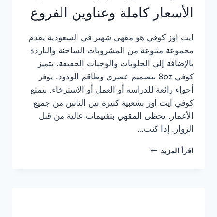
الأسعار كاملة وعناوين الفروع
ايت اوز كوفي هو مقهى شهير في السعودية يقدم
مجموعة متنوعة من المشروبات الساخنة والباردة
بالإضافة إلى الحلويات والوجبات الخفيفة. يتميز
كوفي 8oz بتصميم عصري وطاقم الودود. يوفر
أجواء رائعة للدراسة أو العمل أو الاسترخاء. يتمتع
كوفي ايت اوز بشعبية كبيرة بين الناس من جميع
الأعمار. يحظى المقهي بتقييمات عالية من قبل
الزوار. إذا كنت…
منيو
اقرأ المزيد
ايت
اوز
كوفي
الجديد
مع
الأسعار