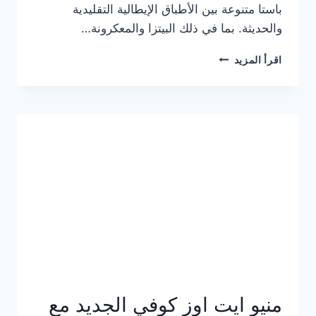
باستا متنوعة بين الأطباق الإيطالية التقليدية
والحديثة. بما في ذلك البيتزا والمعكرونة…
أسعار
اقرأ المزيد
منيو
كازا
باستا
الجديد
كامل
وعناوين
الفروع
منيو ايت اوز كوفي الجديد مع