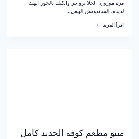
مره موزون. الحلا بروانيز والكيك بالجوز الهند
لذيذه. الساندوتش البيغل…
منيو
اقرأ المزيد
كوفي
هاف
مليون
الجديد
بالأسعار
كاملة
منيو مطعم كوفه الجديد كامل