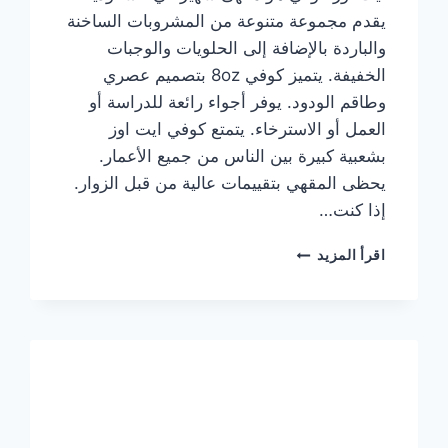
يقدم مجموعة متنوعة من المشروبات الساخنة
والباردة بالإضافة إلى الحلويات والوجبات
الخفيفة. يتميز كوفي 8oz بتصميم عصري
وطاقم الودود. يوفر أجواء رائعة للدراسة أو
العمل أو الاسترخاء. يتمتع كوفي ايت اوز
بشعبية كبيرة بين الناس من جميع الأعمار.
يحظى المقهي بتقييمات عالية من قبل الزوار.
إذا كنت…
منيو
اقرأ المزيد
ايت
اوز
كوفي
الجديد
مع
الأسعار
كاملة
وعناوين
الفروع