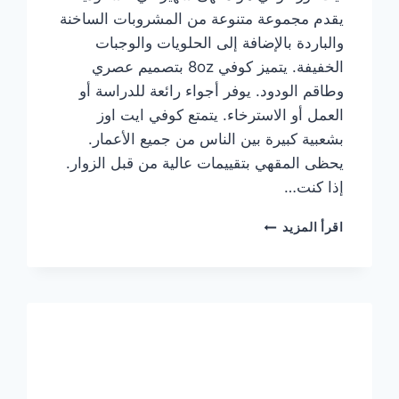
يقدم مجموعة متنوعة من المشروبات الساخنة
والباردة بالإضافة إلى الحلويات والوجبات
الخفيفة. يتميز كوفي 8oz بتصميم عصري
وطاقم الودود. يوفر أجواء رائعة للدراسة أو
العمل أو الاسترخاء. يتمتع كوفي ايت اوز
بشعبية كبيرة بين الناس من جميع الأعمار.
يحظى المقهي بتقييمات عالية من قبل الزوار.
إذا كنت…
منيو
اقرأ المزيد
ايت
اوز
كوفي
الجديد
مع
الأسعار
كاملة
وعناوين
الفروع