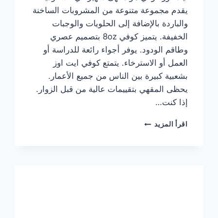
يقدم مجموعة متنوعة من المشروبات الساخنة
والباردة بالإضافة إلى الحلويات والوجبات
الخفيفة. يتميز كوفي 8oz بتصميم عصري
وطاقم الودود. يوفر أجواء رائعة للدراسة أو
العمل أو الاسترخاء. يتمتع كوفي ايت اوز
بشعبية كبيرة بين الناس من جميع الأعمار.
يحظى المقهي بتقييمات عالية من قبل الزوار.
إذا كنت…
منيو
اقرأ المزيد
ايت
اوز
كوفي
الجديد
مع
الأسعار
كاملة
وعناوين
الفروع