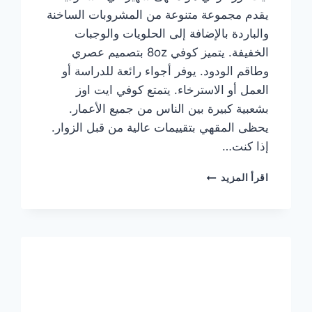
يقدم مجموعة متنوعة من المشروبات الساخنة
والباردة بالإضافة إلى الحلويات والوجبات
الخفيفة. يتميز كوفي 8oz بتصميم عصري
وطاقم الودود. يوفر أجواء رائعة للدراسة أو
العمل أو الاسترخاء. يتمتع كوفي ايت اوز
بشعبية كبيرة بين الناس من جميع الأعمار.
يحظى المقهي بتقييمات عالية من قبل الزوار.
إذا كنت…
منيو
اقرأ المزيد
ايت
اوز
كوفي
الجديد
مع
الأسعار
كاملة
وعناوين
الفروع