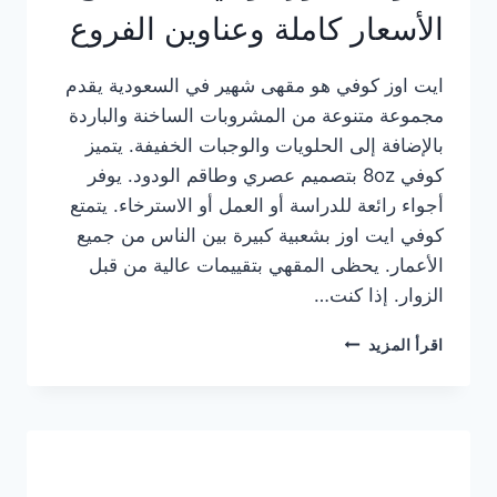
الأسعار كاملة وعناوين الفروع
ايت اوز كوفي هو مقهى شهير في السعودية يقدم
مجموعة متنوعة من المشروبات الساخنة والباردة
بالإضافة إلى الحلويات والوجبات الخفيفة. يتميز
كوفي 8oz بتصميم عصري وطاقم الودود. يوفر
أجواء رائعة للدراسة أو العمل أو الاسترخاء. يتمتع
كوفي ايت اوز بشعبية كبيرة بين الناس من جميع
الأعمار. يحظى المقهي بتقييمات عالية من قبل
الزوار. إذا كنت…
منيو
اقرأ المزيد
ايت
اوز
كوفي
الجديد
مع
الأسعار