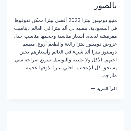
بالصور
منيو دومينوز بيتزا 2023 أفضل بيتزا ممكن تذوقوها
في السعودية. بنسبه لي ألذ بيتزا في العالم ديناميت
مقرمشه لذيذه. أسعار مناسبة وحجمها مناسب جدا.
عروض دومينوز بيتزا رائعة والطعم أروع. مطعم
دومينوز بيتزا ألذ شيء في العالم وأسعارهم تجنن
احبهم. الأكل ولا غلطه والتوصيل سريع صراحه شي
يستحق كل الإعجاب. احلي بيتزا تذوقها عجينة
طازجة…
منيو
اقرأ المزيد
دومينوز
بيتزا
2023
–
أسعار
المنيو
الجديد