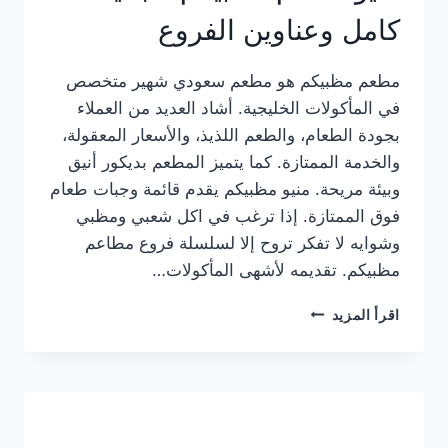
كامل وعناوين الفروع
مطعم مظبيكم هو مطعم سعودي شهير متخصص
في المأكولات الخليجية. أشاد العديد من العملاء
بجودة الطعام، والطعم اللذيذ، والأسعار المعقولة،
والخدمة الممتازة. كما يتميز المطعم بديكور أنيق
وبيئة مريحة. منيو مظبيكم يقدم قائمة وجبات طعام
فوق الممتازة. إذا ترغب في اكل شعبي ومظبي
وشوايه لا تفكر تروح إلا لسلسلة فروع مطاعم
مظبيكم. تقديمه لأشهى المأكولات…
منيو
اقرأ المزيد
مطعم
مظبيكم
الجديد
كامل
وعناوين
الفروع