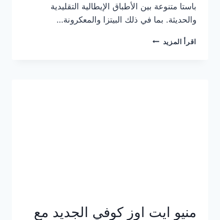
باستا متنوعة بين الأطباق الإيطالية التقليدية
والحديثة. بما في ذلك البيتزا والمعكرونة…
أسعار
اقرأ المزيد
منيو
كازا
باستا
الجديد
كامل
وعناوين
الفروع
منيو ايت اوز كوفي الجديد مع