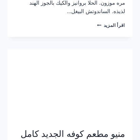
مره موزون. الحلا بروانيز والكيك بالجوز الهند
لذيذه. الساندوتش البيغل…
منيو
اقرأ المزيد
كوفي
هاف
مليون
الجديد
بالأسعار
كاملة
منيو مطعم كوفه الجديد كامل