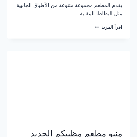
يقدم المطعم مجموعة متنوعة من الأطباق الجانبية
مثل البطاطا المقلية…
أسعار
اقرأ المزيد
منيو
مطعم
جان
برجر
الجديد
كامل
وعناوين
الفروع
منيو مطعم مظبيكم الجديد