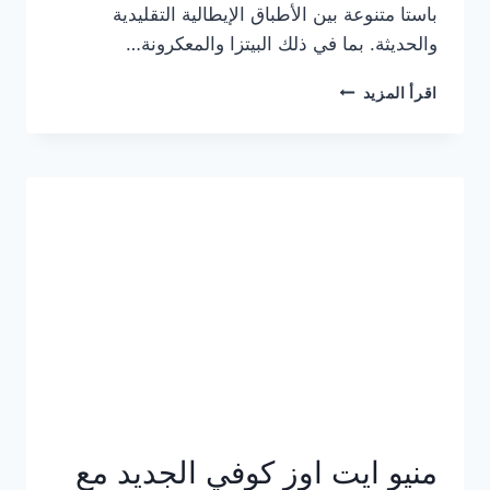
باستا متنوعة بين الأطباق الإيطالية التقليدية
والحديثة. بما في ذلك البيتزا والمعكرونة…
أسعار
اقرأ المزيد
منيو
كازا
باستا
الجديد
كامل
وعناوين
الفروع
منيو ايت اوز كوفي الجديد مع