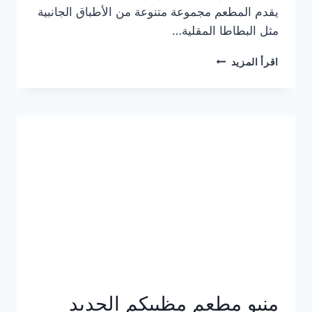
يقدم المطعم مجموعة متنوعة من الأطباق الجانبية
مثل البطاطا المقلية…
أسعار
اقرأ المزيد
منيو
مطعم
جان
برجر
الجديد
كامل
وعناوين
الفروع
منيو مطعم مظبيكم الجديد