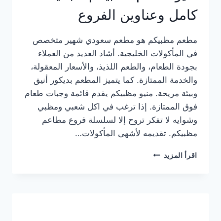
كامل وعناوين الفروع
مطعم مظبيكم هو مطعم سعودي شهير متخصص
في المأكولات الخليجية. أشاد العديد من العملاء
بجودة الطعام، والطعم اللذيذ، والأسعار المعقولة،
والخدمة الممتازة. كما يتميز المطعم بديكور أنيق
وبيئة مريحة. منيو مظبيكم يقدم قائمة وجبات طعام
فوق الممتازة. إذا ترغب في اكل شعبي ومظبي
وشوايه لا تفكر تروح إلا لسلسلة فروع مطاعم
مظبيكم. تقديمه لأشهى المأكولات…
منيو
اقرأ المزيد
مطعم
مظبيكم
الجديد
كامل
وعناوين
الفروع