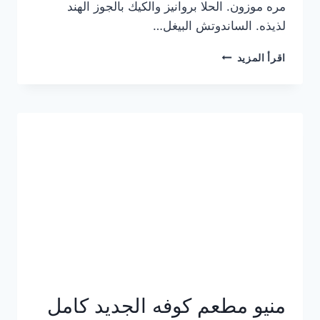
مره موزون. الحلا بروانيز والكيك بالجوز الهند
لذيذه. الساندوتش البيغل…
منيو
اقرأ المزيد
كوفي
هاف
مليون
الجديد
بالأسعار
كاملة
منيو مطعم كوفه الجديد كامل