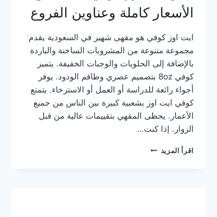
الأسعار كاملة وعناوين الفروع
ايت اوز كوفي هو مقهى شهير في السعودية يقدم
مجموعة متنوعة من المشروبات الساخنة والباردة
بالإضافة إلى الحلويات والوجبات الخفيفة. يتميز
كوفي 8oz بتصميم عصري وطاقم الودود. يوفر
أجواء رائعة للدراسة أو العمل أو الاسترخاء. يتمتع
كوفي ايت اوز بشعبية كبيرة بين الناس من جميع
الأعمار. يحظى المقهي بتقييمات عالية من قبل
الزوار. إذا كنت…
منيو
اقرأ المزيد
ايت
اوز
كوفي
الجديد
مع
الأسعار