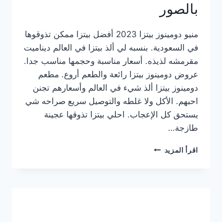
بالصور
منيو دومينوز بيتزا 2023 أفضل بيتزا ممكن تذوقوها
في السعودية. بنسبه لي ألذ بيتزا في العالم ديناميت
مقرمشه لذيذه. أسعار مناسبة وحجمها مناسب جدا.
عروض دومينوز بيتزا رائعة والطعم أروع. مطعم
دومينوز بيتزا ألذ شيء في العالم وأسعارهم تجنن
احبهم. الأكل ولا غلطه والتوصيل سريع صراحه شي
يستحق كل الإعجاب. احلي بيتزا تذوقها عجينة
طازجة…
منيو
اقرأ المزيد
دومينوز
بيتزا
2023
–
أسعار
المنيو
الجديد