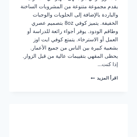
يقدم مجموعة متنوعة من المشروبات الساخنة
والباردة بالإضافة إلى الحلويات والوجبات
الخفيفة. يتميز كوفي 8oz بتصميم عصري
وطاقم الودود. يوفر أجواء رائعة للدراسة أو
العمل أو الاسترخاء. يتمتع كوفي ايت اوز
بشعبية كبيرة بين الناس من جميع الأعمار.
يحظى المقهي بتقييمات عالية من قبل الزوار.
إذا كنت…
منيو
اقرأ المزيد
ايت
اوز
كوفي
الجديد
مع
الأسعار
كاملة
وعناوين
الفروع