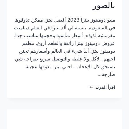
بالصور
منيو دومينوز بيتزا 2023 أفضل بيتزا ممكن تذوقوها
في السعودية. بنسبه لي ألذ بيتزا في العالم ديناميت
مقرمشه لذيذه. أسعار مناسبة وحجمها مناسب جدا.
عروض دومينوز بيتزا رائعة والطعم أروع. مطعم
دومينوز بيتزا ألذ شيء في العالم وأسعارهم تجنن
احبهم. الأكل ولا غلطه والتوصيل سريع صراحه شي
يستحق كل الإعجاب. احلي بيتزا تذوقها عجينة
طازجة…
منيو
اقرأ المزيد
دومينوز
بيتزا
2023
–
أسعار
المنيو
الجديد