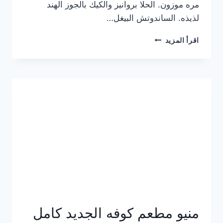
مره موزون. الحلا بروانيز والكيك بالجوز الهند
لذيذه. الساندوتش البيغل…
منيو
اقرأ المزيد
كوفي
هاف
مليون
الجديد
بالأسعار
كاملة
منيو مطعم كوفه الجديد كامل