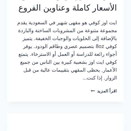
الأسعار كاملة وعناوين الفروع
ايت اوز كوفي هو مقهى شهير في السعودية يقدم
مجموعة متنوعة من المشروبات الساخنة والباردة
بالإضافة إلى الحلويات والوجبات الخفيفة. يتميز
كوفي 8oz بتصميم عصري وطاقم الودود. يوفر
أجواء رائعة للدراسة أو العمل أو الاسترخاء. يتمتع
كوفي ايت اوز بشعبية كبيرة بين الناس من جميع
الأعمار. يحظى المقهي بتقييمات عالية من قبل
الزوار. إذا كنت…
منيو
اقرأ المزيد
ايت
اوز
كوفي
الجديد
مع
الأسعار