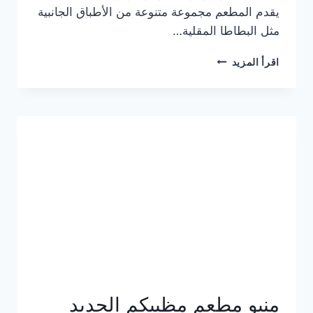
يقدم المطعم مجموعة متنوعة من الأطباق الجانبية
مثل البطاطا المقلية…
أسعار
اقرأ المزيد
منيو
مطعم
جان
برجر
الجديد
كامل
وعناوين
الفروع
منيو مطعم مظبيكم الجديد