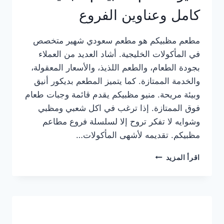
كامل وعناوين الفروع
مطعم مظبيكم هو مطعم سعودي شهير متخصص
في المأكولات الخليجية. أشاد العديد من العملاء
بجودة الطعام، والطعم اللذيذ، والأسعار المعقولة،
والخدمة الممتازة. كما يتميز المطعم بديكور أنيق
وبيئة مريحة. منيو مظبيكم يقدم قائمة وجبات طعام
فوق الممتازة. إذا ترغب في اكل شعبي ومظبي
وشوايه لا تفكر تروح إلا لسلسلة فروع مطاعم
مظبيكم. تقديمه لأشهى المأكولات…
منيو
اقرأ المزيد
مطعم
مظبيكم
الجديد
كامل
وعناوين
الفروع