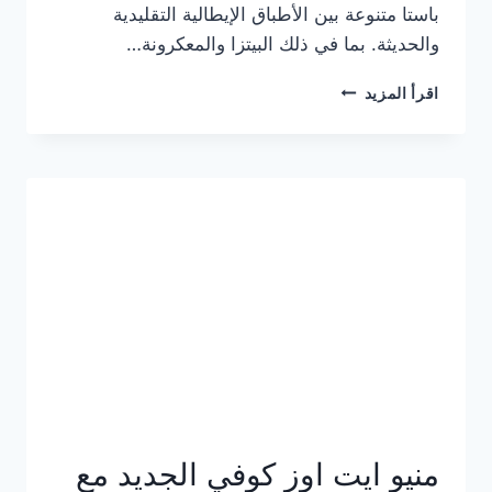
باستا متنوعة بين الأطباق الإيطالية التقليدية
والحديثة. بما في ذلك البيتزا والمعكرونة…
أسعار
اقرأ المزيد
منيو
كازا
باستا
الجديد
كامل
وعناوين
الفروع
منيو ايت اوز كوفي الجديد مع