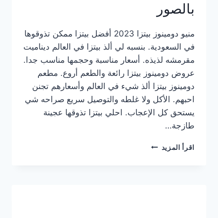
بالصور
منيو دومينوز بيتزا 2023 أفضل بيتزا ممكن تذوقوها
في السعودية. بنسبه لي ألذ بيتزا في العالم ديناميت
مقرمشه لذيذه. أسعار مناسبة وحجمها مناسب جدا.
عروض دومينوز بيتزا رائعة والطعم أروع. مطعم
دومينوز بيتزا ألذ شيء في العالم وأسعارهم تجنن
احبهم. الأكل ولا غلطه والتوصيل سريع صراحه شي
يستحق كل الإعجاب. احلي بيتزا تذوقها عجينة
طازجة…
منيو
اقرأ المزيد
دومينوز
بيتزا
2023
–
أسعار
المنيو
الجديد