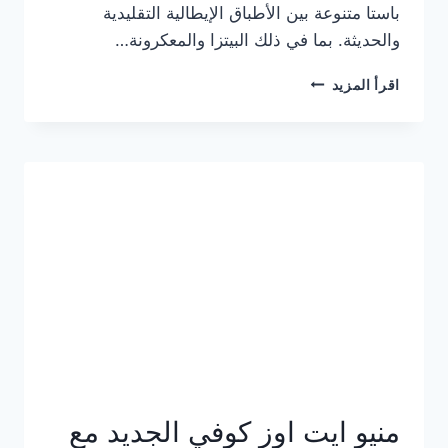
باستا متنوعة بين الأطباق الإيطالية التقليدية
والحديثة. بما في ذلك البيتزا والمعكرونة…
أسعار
اقرأ المزيد
منيو
كازا
باستا
الجديد
كامل
وعناوين
الفروع
منيو ايت اوز كوفي الجديد مع