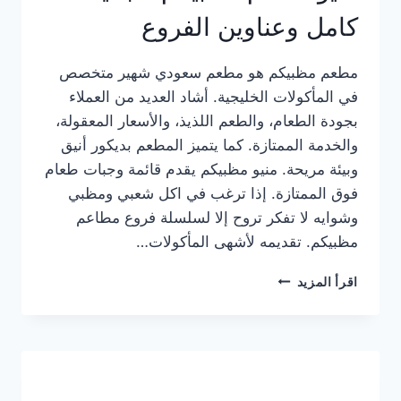
كامل وعناوين الفروع
مطعم مظبيكم هو مطعم سعودي شهير متخصص
في المأكولات الخليجية. أشاد العديد من العملاء
بجودة الطعام، والطعم اللذيذ، والأسعار المعقولة،
والخدمة الممتازة. كما يتميز المطعم بديكور أنيق
وبيئة مريحة. منيو مظبيكم يقدم قائمة وجبات طعام
فوق الممتازة. إذا ترغب في اكل شعبي ومظبي
وشوايه لا تفكر تروح إلا لسلسلة فروع مطاعم
مظبيكم. تقديمه لأشهى المأكولات…
منيو
اقرأ المزيد
مطعم
مظبيكم
الجديد
كامل
وعناوين
الفروع