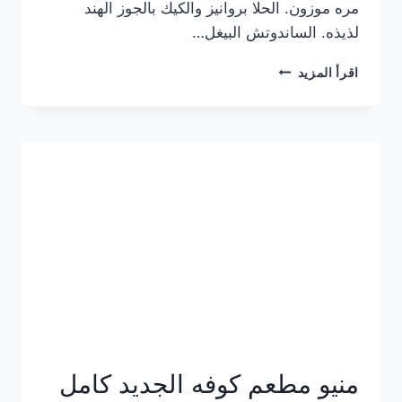
مره موزون. الحلا بروانيز والكيك بالجوز الهند
لذيذه. الساندوتش البيغل…
منيو
اقرأ المزيد
كوفي
هاف
مليون
الجديد
بالأسعار
كاملة
منيو مطعم كوفه الجديد كامل