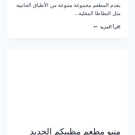
يقدم المطعم مجموعة متنوعة من الأطباق الجانبية
مثل البطاطا المقلية…
أسعار
اقرأ المزيد
منيو
مطعم
جان
برجر
الجديد
كامل
وعناوين
الفروع
منيو مطعم مظبيكم الجديد