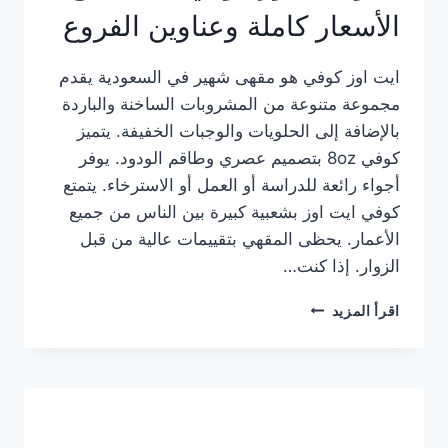
الأسعار كاملة وعناوين الفروع
ايت اوز كوفي هو مقهى شهير في السعودية يقدم
مجموعة متنوعة من المشروبات الساخنة والباردة
بالإضافة إلى الحلويات والوجبات الخفيفة. يتميز
كوفي 8oz بتصميم عصري وطاقم الودود. يوفر
أجواء رائعة للدراسة أو العمل أو الاسترخاء. يتمتع
كوفي ايت اوز بشعبية كبيرة بين الناس من جميع
الأعمار. يحظى المقهي بتقييمات عالية من قبل
الزوار. إذا كنت…
منيو
اقرأ المزيد
ايت
اوز
كوفي
الجديد
مع
الأسعار