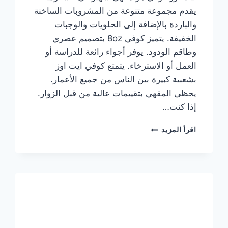
يقدم مجموعة متنوعة من المشروبات الساخنة
والباردة بالإضافة إلى الحلويات والوجبات
الخفيفة. يتميز كوفي 8oz بتصميم عصري
وطاقم الودود. يوفر أجواء رائعة للدراسة أو
العمل أو الاسترخاء. يتمتع كوفي ايت اوز
بشعبية كبيرة بين الناس من جميع الأعمار.
يحظى المقهي بتقييمات عالية من قبل الزوار.
إذا كنت…
منيو
اقرأ المزيد
ايت
اوز
كوفي
الجديد
مع
الأسعار
كاملة
وعناوين
الفروع