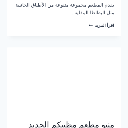
يقدم المطعم مجموعة متنوعة من الأطباق الجانبية
مثل البطاطا المقلية…
أسعار
اقرأ المزيد
منيو
مطعم
جان
برجر
الجديد
كامل
وعناوين
الفروع
منيو مطعم مظبيكم الجديد