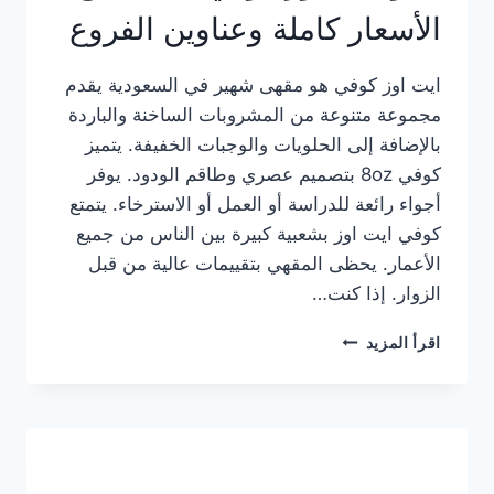
الأسعار كاملة وعناوين الفروع
ايت اوز كوفي هو مقهى شهير في السعودية يقدم
مجموعة متنوعة من المشروبات الساخنة والباردة
بالإضافة إلى الحلويات والوجبات الخفيفة. يتميز
كوفي 8oz بتصميم عصري وطاقم الودود. يوفر
أجواء رائعة للدراسة أو العمل أو الاسترخاء. يتمتع
كوفي ايت اوز بشعبية كبيرة بين الناس من جميع
الأعمار. يحظى المقهي بتقييمات عالية من قبل
الزوار. إذا كنت…
منيو
اقرأ المزيد
ايت
اوز
كوفي
الجديد
مع
الأسعار