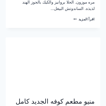
مره موزون. الحلا بروانيز والكيك بالجوز الهند
لذيذه. الساندوتش البيغل…
منيو
اقرأ المزيد
كوفي
هاف
مليون
الجديد
بالأسعار
كاملة
منيو مطعم كوفه الجديد كامل