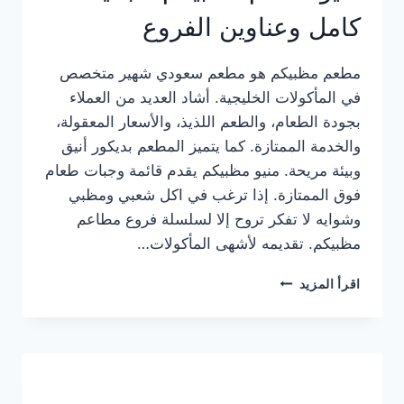
كامل وعناوين الفروع
مطعم مظبيكم هو مطعم سعودي شهير متخصص
في المأكولات الخليجية. أشاد العديد من العملاء
بجودة الطعام، والطعم اللذيذ، والأسعار المعقولة،
والخدمة الممتازة. كما يتميز المطعم بديكور أنيق
وبيئة مريحة. منيو مظبيكم يقدم قائمة وجبات طعام
فوق الممتازة. إذا ترغب في اكل شعبي ومظبي
وشوايه لا تفكر تروح إلا لسلسلة فروع مطاعم
مظبيكم. تقديمه لأشهى المأكولات…
منيو
اقرأ المزيد
مطعم
مظبيكم
الجديد
كامل
وعناوين
الفروع