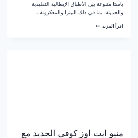
باستا متنوعة بين الأطباق الإيطالية التقليدية
والحديثة. بما في ذلك البيتزا والمعكرونة…
أسعار
اقرأ المزيد
منيو
كازا
باستا
الجديد
كامل
وعناوين
الفروع
منيو ايت اوز كوفي الجديد مع