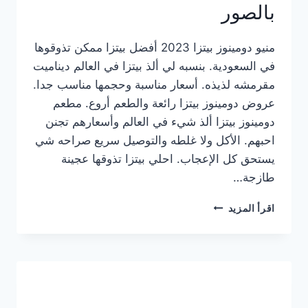
بالصور
منيو دومينوز بيتزا 2023 أفضل بيتزا ممكن تذوقوها
في السعودية. بنسبه لي ألذ بيتزا في العالم ديناميت
مقرمشه لذيذه. أسعار مناسبة وحجمها مناسب جدا.
عروض دومينوز بيتزا رائعة والطعم أروع. مطعم
دومينوز بيتزا ألذ شيء في العالم وأسعارهم تجنن
احبهم. الأكل ولا غلطه والتوصيل سريع صراحه شي
يستحق كل الإعجاب. احلي بيتزا تذوقها عجينة
طازجة…
منيو
اقرأ المزيد
دومينوز
بيتزا
2023
–
أسعار
المنيو
الجديد