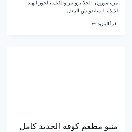
مره موزون. الحلا بروانيز والكيك بالجوز الهند
لذيذه. الساندوتش البيغل…
منيو
اقرأ المزيد
كوفي
هاف
مليون
الجديد
بالأسعار
كاملة
منيو مطعم كوفه الجديد كامل