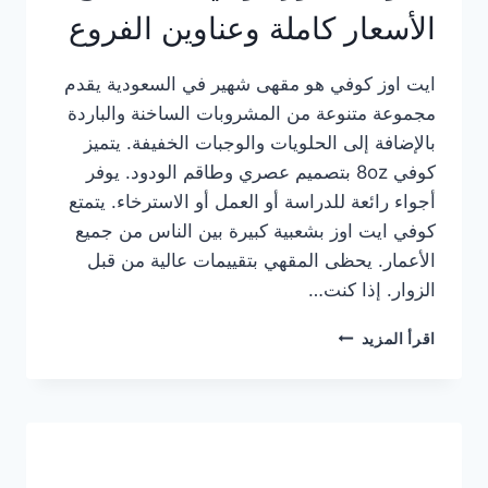
الأسعار كاملة وعناوين الفروع
ايت اوز كوفي هو مقهى شهير في السعودية يقدم
مجموعة متنوعة من المشروبات الساخنة والباردة
بالإضافة إلى الحلويات والوجبات الخفيفة. يتميز
كوفي 8oz بتصميم عصري وطاقم الودود. يوفر
أجواء رائعة للدراسة أو العمل أو الاسترخاء. يتمتع
كوفي ايت اوز بشعبية كبيرة بين الناس من جميع
الأعمار. يحظى المقهي بتقييمات عالية من قبل
الزوار. إذا كنت…
منيو
اقرأ المزيد
ايت
اوز
كوفي
الجديد
مع
الأسعار