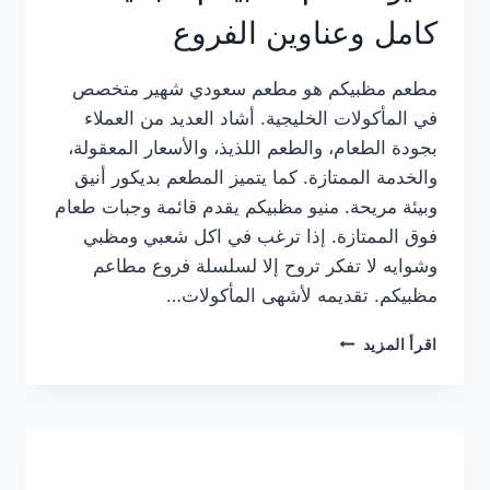
كامل وعناوين الفروع
مطعم مظبيكم هو مطعم سعودي شهير متخصص
في المأكولات الخليجية. أشاد العديد من العملاء
بجودة الطعام، والطعم اللذيذ، والأسعار المعقولة،
والخدمة الممتازة. كما يتميز المطعم بديكور أنيق
وبيئة مريحة. منيو مظبيكم يقدم قائمة وجبات طعام
فوق الممتازة. إذا ترغب في اكل شعبي ومظبي
وشوايه لا تفكر تروح إلا لسلسلة فروع مطاعم
مظبيكم. تقديمه لأشهى المأكولات…
منيو
اقرأ المزيد
مطعم
مظبيكم
الجديد
كامل
وعناوين
الفروع