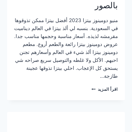
بالصور
منيو دومينوز بيتزا 2023 أفضل بيتزا ممكن تذوقوها
في السعودية. بنسبه لي ألذ بيتزا في العالم ديناميت
مقرمشه لذيذه. أسعار مناسبة وحجمها مناسب جدا.
عروض دومينوز بيتزا رائعة والطعم أروع. مطعم
دومينوز بيتزا ألذ شيء في العالم وأسعارهم تجنن
احبهم. الأكل ولا غلطه والتوصيل سريع صراحه شي
يستحق كل الإعجاب. احلي بيتزا تذوقها عجينة
طازجة…
منيو
اقرأ المزيد
دومينوز
بيتزا
2023
–
أسعار
المنيو
الجديد