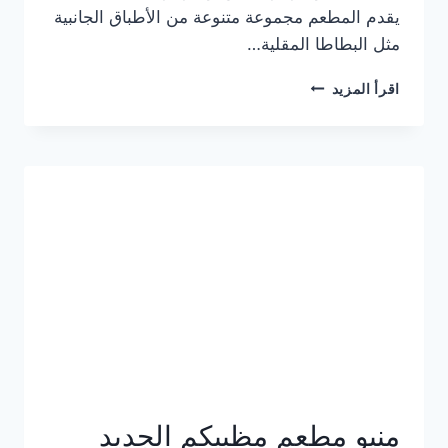
يقدم المطعم مجموعة متنوعة من الأطباق الجانبية
مثل البطاطا المقلية…
أسعار
اقرأ المزيد
منيو
مطعم
جان
برجر
الجديد
كامل
وعناوين
الفروع
منيو مطعم مظبيكم الجديد