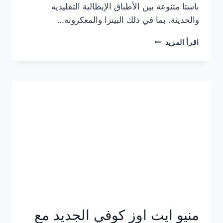
باستا متنوعة بين الأطباق الإيطالية التقليدية
والحديثة. بما في ذلك البيتزا والمعكرونة…
أسعار
اقرأ المزيد
منيو
كازا
باستا
الجديد
كامل
وعناوين
الفروع
منيو ايت اوز كوفي الجديد مع