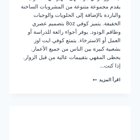
يقدم مجموعة متنوعة من المشروبات الساخنة
والباردة بالإضافة إلى الحلويات والوجبات
الخفيفة. يتميز كوفي 8oz بتصميم عصري
وطاقم الودود. يوفر أجواء رائعة للدراسة أو
العمل أو الاسترخاء. يتمتع كوفي ايت اوز
بشعبية كبيرة بين الناس من جميع الأعمار.
يحظى المقهي بتقييمات عالية من قبل الزوار.
إذا كنت…
منيو
اقرأ المزيد
ايت
اوز
كوفي
الجديد
مع
الأسعار
كاملة
وعناوين
الفروع