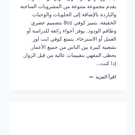
يقدم مجموعة متنوعة من المشروبات الساخنة
والباردة بالإضافة إلى الحلويات والوجبات
الخفيفة. يتميز كوفي 8oz بتصميم عصري
وطاقم الودود. يوفر أجواء رائعة للدراسة أو
العمل أو الاسترخاء. يتمتع كوفي ايت اوز
بشعبية كبيرة بين الناس من جميع الأعمار.
يحظى المقهي بتقييمات عالية من قبل الزوار.
إذا كنت…
منيو
اقرأ المزيد
ايت
اوز
كوفي
الجديد
مع
الأسعار
كاملة
وعناوين
الفروع