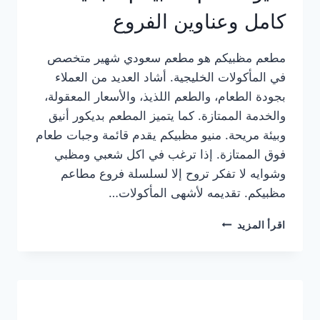
كامل وعناوين الفروع
مطعم مظبيكم هو مطعم سعودي شهير متخصص
في المأكولات الخليجية. أشاد العديد من العملاء
بجودة الطعام، والطعم اللذيذ، والأسعار المعقولة،
والخدمة الممتازة. كما يتميز المطعم بديكور أنيق
وبيئة مريحة. منيو مظبيكم يقدم قائمة وجبات طعام
فوق الممتازة. إذا ترغب في اكل شعبي ومظبي
وشوايه لا تفكر تروح إلا لسلسلة فروع مطاعم
مظبيكم. تقديمه لأشهى المأكولات…
منيو
اقرأ المزيد
مطعم
مظبيكم
الجديد
كامل
وعناوين
الفروع