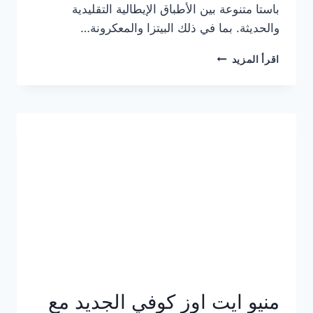
باستا متنوعة بين الأطباق الإيطالية التقليدية
والحديثة. بما في ذلك البيتزا والمعكرونة…
أسعار
اقرأ المزيد
منيو
كازا
باستا
الجديد
كامل
وعناوين
الفروع
منيو ايت اوز كوفي الجديد مع