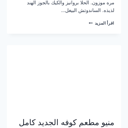
مره موزون. الحلا بروانيز والكيك بالجوز الهند
لذيذه. الساندوتش البيغل…
منيو
اقرأ المزيد
كوفي
هاف
مليون
الجديد
بالأسعار
كاملة
منيو مطعم كوفه الجديد كامل