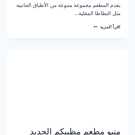
يقدم المطعم مجموعة متنوعة من الأطباق الجانبية
مثل البطاطا المقلية…
أسعار
اقرأ المزيد
منيو
مطعم
جان
برجر
الجديد
كامل
وعناوين
الفروع
منيو مطعم مظبيكم الجديد