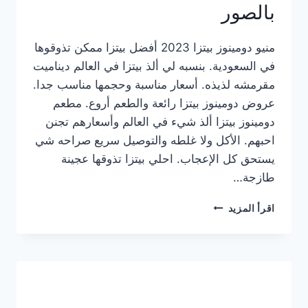
بالصور
منيو دومينوز بيتزا 2023 أفضل بيتزا ممكن تذوقوها
في السعودية. بنسبه لي ألذ بيتزا في العالم ديناميت
مقرمشه لذيذه. أسعار مناسبة وحجمها مناسب جدا.
عروض دومينوز بيتزا رائعة والطعم أروع. مطعم
دومينوز بيتزا ألذ شيء في العالم وأسعارهم تجنن
احبهم. الأكل ولا غلطه والتوصيل سريع صراحه شي
يستحق كل الإعجاب. احلي بيتزا تذوقها عجينة
طازجة…
منيو
اقرأ المزيد
دومينوز
بيتزا
2023
–
أسعار
المنيو
الجديد