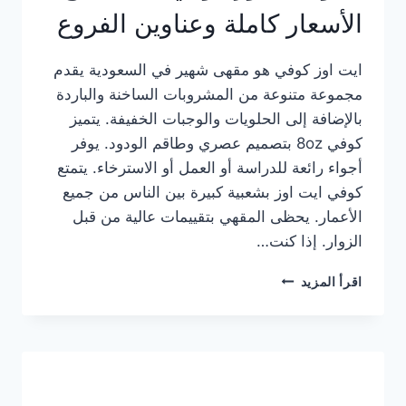
الأسعار كاملة وعناوين الفروع
ايت اوز كوفي هو مقهى شهير في السعودية يقدم
مجموعة متنوعة من المشروبات الساخنة والباردة
بالإضافة إلى الحلويات والوجبات الخفيفة. يتميز
كوفي 8oz بتصميم عصري وطاقم الودود. يوفر
أجواء رائعة للدراسة أو العمل أو الاسترخاء. يتمتع
كوفي ايت اوز بشعبية كبيرة بين الناس من جميع
الأعمار. يحظى المقهي بتقييمات عالية من قبل
الزوار. إذا كنت…
منيو
اقرأ المزيد
ايت
اوز
كوفي
الجديد
مع
الأسعار