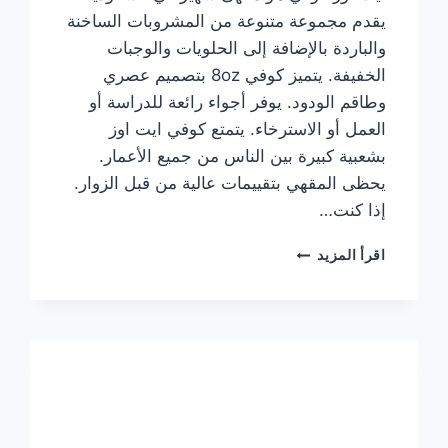
يقدم مجموعة متنوعة من المشروبات الساخنة
والباردة بالإضافة إلى الحلويات والوجبات
الخفيفة. يتميز كوفي 8oz بتصميم عصري
وطاقم الودود. يوفر أجواء رائعة للدراسة أو
العمل أو الاسترخاء. يتمتع كوفي ايت اوز
بشعبية كبيرة بين الناس من جميع الأعمار.
يحظى المقهي بتقييمات عالية من قبل الزوار.
إذا كنت…
منيو
اقرأ المزيد
ايت
اوز
كوفي
الجديد
مع
الأسعار
كاملة
وعناوين
الفروع